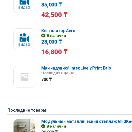
85,000
₸
42,500
₸
Вентилятор Aero
В наличии
28,000
₸
16,800
₸
Мяч надувной Intex Lively Print Bals
Последняя цена:
700
₸
Последние товары
Модульный металлический стеллаж GridKe
В наличии