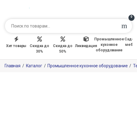
0
Промышленное
Садов
кухонное
мебе
Хит товары
Скидка до
Скидка до
Ликвидация
оборудование
30%
50%
Главная
/
Каталог
/
Промышленное кухонное оборудование
/
Т