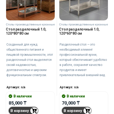
Столы производственные кухонные
Столы производственные кухонные
Стол разделочный 1.0,
Стол разделочный 1.0,
120*80*80 см
120*60*80 см
Созданный для нужд
Разделочный стол — это
общественного питания и
необходимый элемент
пищевой промышленности, этот
профессиональной кухни,
разделочный стол выделяется
который обеспечивает удобство
своей надежностью,
в работе, сохраняет качество
долговечностью и широким
продуктов и имеет
функциональным спектром.
привлекательный внешний вид.
Артикул: n/a
Артикул: n/a
В наличии
В наличии
85,000
₸
70,000
₸
В корзину
В корзину