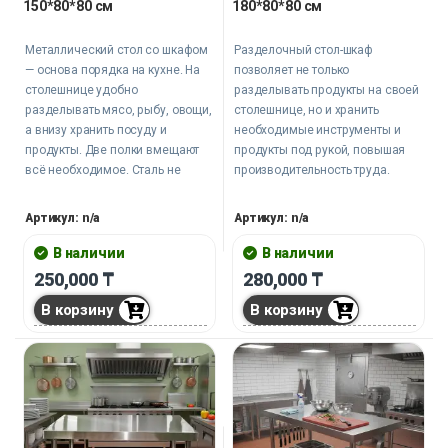
150*80*80 см
180*80*80 см
Металлический стол со шкафом
Разделочный стол-шкаф
— основа порядка на кухне. На
позволяет не только
столешнице удобно
разделывать продукты на своей
разделывать мясо, рыбу, овощи,
столешнице, но и хранить
а внизу хранить посуду и
необходимые инструменты и
продукты. Две полки вмещают
продукты под рукой, повышая
всё необходимое. Сталь не
производительность труда.
ржавеет, не впитывает запахи,
легко чистится.
Артикул: n/a
Артикул: n/a
В наличии
В наличии
250,000
₸
280,000
₸
В корзину
В корзину