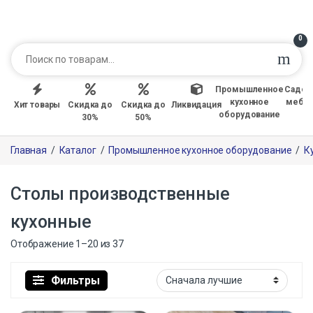
0
Промышленное
Садов
кухонное
мебе
Хит товары
Скидка до
Скидка до
Ликвидация
оборудование
30%
50%
Главная
/
Каталог
/
Промышленное кухонное оборудование
/
К
Столы производственные
кухонные
Отображение 1–20 из 37
Фильтры