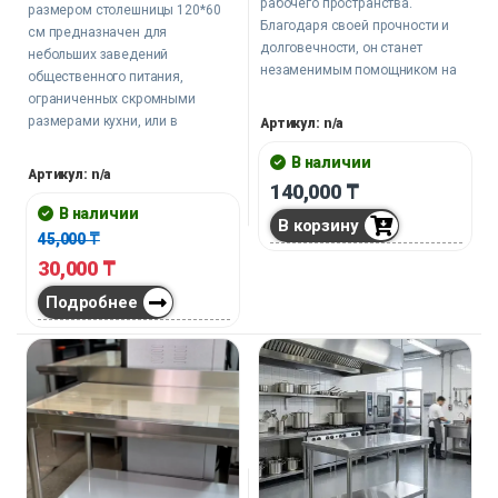
рабочего пространства.
размером столешницы 120*60
Благодаря своей прочности и
см предназначен для
долговечности, он станет
небольших заведений
незаменимым помощником на
общественного питания,
кухне или производстве,
ограниченных скромными
обеспечивая комфорт и чистоту
размерами кухни, или в
Артикул: n/a
на рабочей поверхности.
качестве дополнительной
В наличии
поверхности в крупных цехах
Артикул: n/a
140,000
₸
пищевой промышленности.
В наличии
В корзину
45,000
₸
30,000
₸
Подробнее