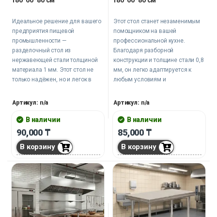
Идеальное решение для вашего
Этот стол станет незаменимым
предприятия пищевой
помощником на вашей
промышленности —
профессиональной кухне.
разделочный стол из
Благодаря разборной
нержавеющей стали толщиной
конструкции и толщине стали 0,8
материала 1 мм. Этот стол не
мм, он легко адаптируется к
только надёжен, но и легок в
любым условиям и
уходе.
обеспечивает надёжность и
долговечность.
Артикул: n/a
Артикул: n/a
В наличии
В наличии
90,000
₸
85,000
₸
В корзину
В корзину