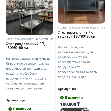
Столы производственные кухонные
Стол разделочный с
защитой 180*80*80 см
Столы производственные кухонные
Стол разделочный 0.7,
Ничего лучше, чем
150*60*80 см
нержавеющая сталь, для
разделочных столов
На профессиональной кухне не
человечеством еще не
бывает много горизонтальных
придумано. Эта
поверхностей, пригодных для
профессиональная мебель
разделки и обработки
предназначена для
продукции. И если позволяет
разделывания и обработки
свободная площадь, стоит
пищевых продуктов, а также для
занять ее дополнительным
Артикул: n/a
установки кухонного
разделочным столом.
оборудования на предприятиях
В наличии
Например, таким.
Артикул: n/a
общественного питания, в
100,000
₸
магазинах и даже на домашних
В наличии