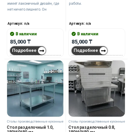
имеет лаконичный дизайн, где
работы.
нет ничего лишнего. Он
обеспечит комфорт и удобство в
работе, а также сохранит
Артикул: n/a
Артикул: n/a
качество и свежесть продуктов.
В наличии
В наличии
85,000
₸
85,000
₸
Подробнее
Подробнее
Столы производственные кухонные
Столы производственные кухонные
Стол разделочный 1.0,
Стол разделочный 0.8,
180*60*80 см
180*60*80 см