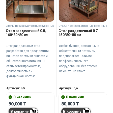
Столы производственные кухонные
Столы производственные кухонные
Стол разделочный 0.8,
Стол разделочный 0.7,
160*80*80 см
150*80*80 см
Этот разделочный стол
Любой бизнес, связанный с
разработан для предприятий
общественным питанием,
пищевой промышленности и
предполагает наличие
общественного питания. Он
профессионального
отличается прочностью,
оборудования, без этого и
долговечностью и
начинать не стоит.
функциональностью.
Артикул: n/a
Артикул: n/a
В наличии
В наличии
90,000
₸
80,000
₸
В корзину
В корзину