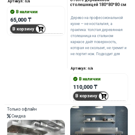
Артикул: n/a
столешницей 180*80*80 см
идеальную чистоту.
В наличии
Дерево на профессиональной
65,000
₸
кухне — не ностальгия, а
В корзину
практика: толстая деревянная
столешница на стальном
каркасе даёт поверхность,
которая не скользит, не гремит и
не портит нож. Подходит для
пекарен, кондитерских цехов,
мясных производств и
Артикул: n/a
ресторанных кухонь.
В наличии
110,000
₸
В корзину
Только офлайн
Скидка