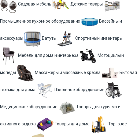
Садовая мебель
Детские товары
Промышленное кухонное оборудование
Бассейны и
аксессуары
Батуты
Спортивный инвентарь
Мебель для дома и интерьера
Мотоциклы и
мопеды
Массажеры и массажные кресла
Бытовая
техника для дома
Школьное оборудование
Медицинское оборудование
Товары для туризма и
активного отдыха
Товары для дома
Торговое