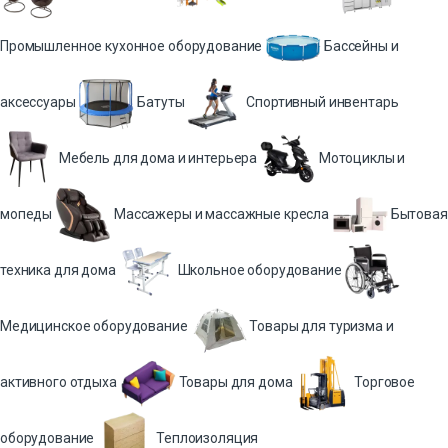
Промышленное кухонное оборудование
Бассейны и
аксессуары
Батуты
Спортивный инвентарь
Мебель для дома и интерьера
Мотоциклы и
мопеды
Массажеры и массажные кресла
Бытовая
техника для дома
Школьное оборудование
Медицинское оборудование
Товары для туризма и
активного отдыха
Товары для дома
Торговое
оборудование
Теплоизоляция