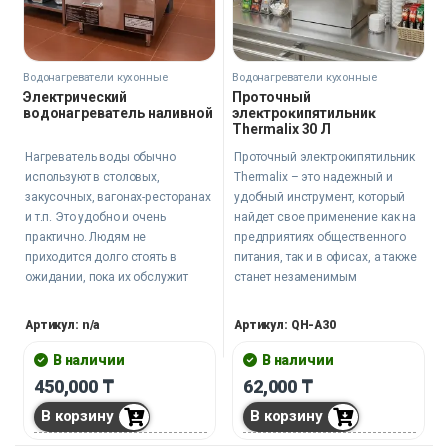
Водонагреватели кухонные
Водонагреватели кухонные
Электрический
Проточный
водонагреватель наливной
элеĸтроĸипятильниĸ
Thermalix 30 Л
Нагреватель воды обычно
Проточный электрокипятильник
используют в столовых,
Thermalix – это надежный и
закусочных, вагонах-ресторанах
удобный инструмент, который
и т.п. Это удобно и очень
найдет свое применение как на
практично. Людям не
предприятиях общественного
приходится долго стоять в
питания, так и в офисах, а также
ожидании, пока их обслужит
станет незаменимым
персонал заведения.
помощником во время
Достаточно просто подойти к
массовых народных гуляний,
Артикул: n/a
Артикул: QH-A30
нагревателю и набрать воды.
фестивалей и ярмарок.
В наличии
В наличии
450,000
₸
62,000
₸
В корзину
В корзину