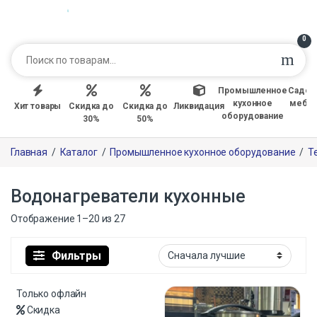
0
Промышленное
Садов
кухонное
мебе
Хит товары
Скидка до
Скидка до
Ликвидация
оборудование
30%
50%
Главная
/
Каталог
/
Промышленное кухонное оборудование
/
Т
Водонагреватели кухонные
Отображение 1–20 из 27
Фильтры
Только офлайн
Скидка