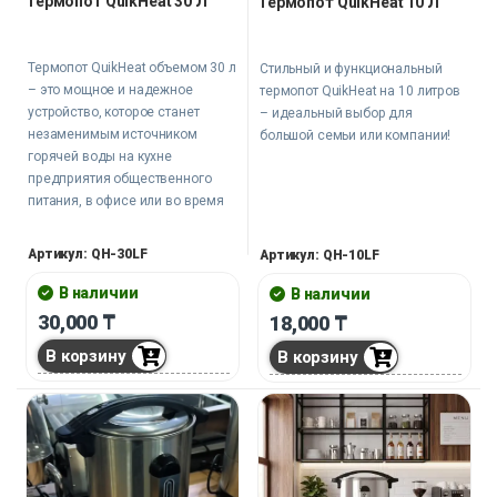
Термопот QuikHeat 30 Л
Термопот QuikHeat 10 Л
Термопот QuikHeat объемом 30 л
Стильный и функциональный
– это мощное и надежное
термопот QuikHeat на 10 литров
устройство, которое станет
– идеальный выбор для
незаменимым источником
большой семьи или компании!
горячей воды на кухне
предприятия общественного
питания, в офисе или во время
массовых народных гуляний.
помощником в вашей кухне.
Артикул: QH-30LF
Артикул: QH-10LF
В наличии
В наличии
30,000
₸
18,000
₸
В корзину
В корзину