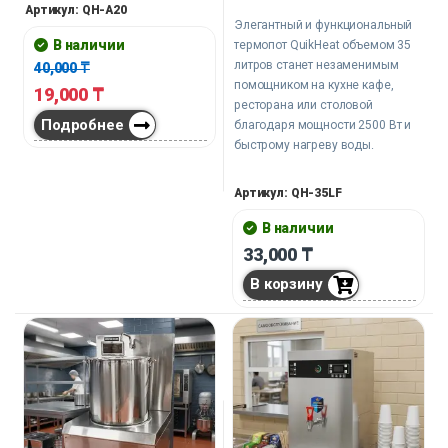
небольшой кухне или в офисе.
Артикул: QH-A20
Элегантный и функциональный
В наличии
термопот QuikHeat объемом 35
литров станет незаменимым
40,000
₸
помощником на кухне кафе,
19,000
₸
ресторана или столовой
Подробнее
благодаря мощности 2500 Вт и
быстрому нагреву воды.
Артикул: QH-35LF
В наличии
33,000
₸
В корзину