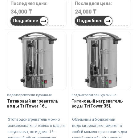
Последняя цена:
Последняя цена:
34,000
₸
24,000
₸
Подробнее
Подробнее
Водонагреватели кухонные
Водонагреватели кухонные
Титановый нагреватель
Титановый нагреватель
воды TriTower 16L
воды TriTower 35L
Этот водонагреватель можно
Объемный и бюджетный
использовать не только в кафе и
водонагреватель поможет в
закусочных, но и дома. 16-
любой момент приготовить для
литровый объем рассчитан
гостей горячий чай и другие