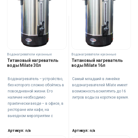
Водонагреватели кухонные
Водонагреватели кухонные
Титановый нагреватель
Титановый нагреватель
воды Milate 30л
воды Milate 16л
Водонагреватель – устройство,
Самый младший в линейке
без которого сложно обойтись в
водонагревателей Milate имеет
повседневной жизни. Его
возможность вскипятить до 16
наличие необходимо
литров воды за короткое время.
практически везде – в офисе, в
ресторане или кафе, на
выездном мероприятии с
большим количеством гостей.
Артикул: n/a
Артикул: n/a