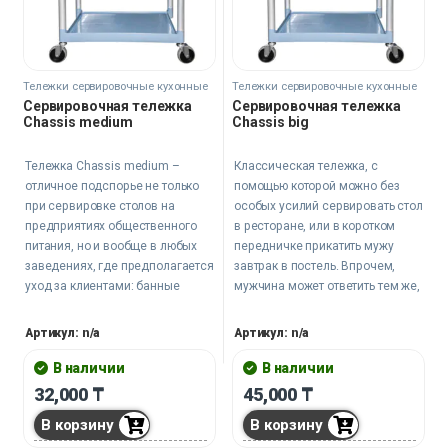
Тележки сервировочные кухонные
Тележки сервировочные кухонные
Сервировочная тележка
Сервировочная тележка
Сhassis medium
Сhassis big
Тележка Сhassis medium –
Классическая тележка, с
отличное подспорье не только
помощью которой можно без
при сервировке столов на
особых усилий сервировать стол
предприятиях общественного
в ресторане, или в коротком
питания, но и вообще в любых
передничке прикатить мужу
заведениях, где предполагается
завтрак в постель. Впрочем,
уход за клиентами: банные
мужчина может ответить тем же,
предприятия, медицинские
и не важно, в каком виде он
центры. И даже в домашних
управляет тележкой, поскольку
Артикул: n/a
Артикул: n/a
условиях романтическая пара
мужская кулинария – это всегда
может поиграть в медсестру и
пальчики оближешь, даже если
В наличии
В наличии
пациента, уставив полки едой и
это покупные пельмени, но в
32,000
₸
45,000
₸
напитками.
соусе бешамель собственного
В корзину
В корзину
производства.