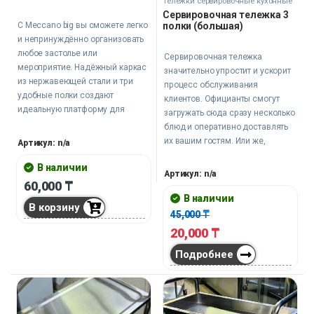
Тележки сервировочные кухонные
Сервировочная тележка 3
полки (большая)
С Meccano big вы сможете легко
и непринуждённо организовать
любое застолье или
Сервировочная тележка
мероприятие. Надёжный каркас
значительно упростит и ускорит
из нержавеющей стали и три
процесс обслуживания
удобные полки создают
клиентов. Официанты смогут
идеальную платформу для
загружать сюда сразу несколько
сервировки, а два резервуара
блюд и оперативно доставлять
помогают сразу убирать
их вашим гостям. Или же,
Артикул: n/a
использованную посуду.
наоборот, собирать грязную
В наличии
посуду, освобождая столик для
Артикул: n/a
новых посетителей вашего
60,000
₸
ресторана, кафе, столовой, бара.
В наличии
В корзину
45,000
₸
20,000
₸
Подробнее