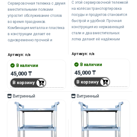
С этой сервировочной тележкой
Сервировочная тележка с двумя
на колёсах транспортировка
вместительными полками
посуды и продуктов становится
упростит обслуживание столов
быстрой и удобной. Прочная
во время праздников.
конструкция из нержавеющей
Комбинация металла и пластика
стали и два вместительных
в конструкции делает ее
лотка делают её надёжным
одновременно прочной и
инструментом. Особая
легкой, а надежные колеса
функциональность достигается
обеспечивают бесшумное
Артикул: n/a
Артикул: n/a
благодаря люку для сброса
передвижение по любому
отходов.
В наличии
покрытию. Подходит как для
В наличии
ресторанного бизнеса, так и для
45,000
₸
45,000
₸
организации домашних
В корзину
В корзину
мероприятий.
Витринный
Витринный