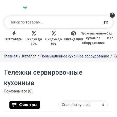
0
Промышленное
Садов
кухонное
мебе
Хит товары
Скидка до
Скидка до
Ликвидация
оборудование
30%
50%
Главная
/
Каталог
/
Промышленное кухонное оборудование
/
К
Тележки сервировочные
кухонные
Показаны все (8)
Фильтры