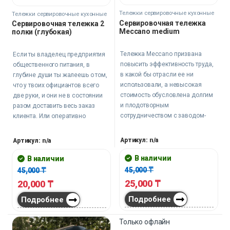
Тележки сервировочные кухонные
Тележки сервировочные кухонные
Сервировочная тележка
Сервировочная тележка 2
Meccano medium
полки (глубокая)
Тележка Meccano призвана
Если ты владелец предприятия
повысить эффективность труда,
общественного питания, в
в какой бы отрасли ее ни
глубине души ты жалеешь о том,
использовали, а невысокая
что у твоих официантов всего
стоимость обусловлена долгим
две руки, и они не в состоянии
и плодотворным
разом доставить весь заказ
сотрудничеством с заводом-
клиента. Или оперативно
производителем.
очистить стол от грязной посуды
перед приходом новых гостей. И
Артикул: n/a
Артикул: n/a
тут на помощь приходит
сервировочная тележка, с
В наличии
В наличии
помощью которой все эти
45,000
₸
45,000
₸
проблемы перестают считаться
25,000
₸
20,000
₸
таковыми. Благодаря ей
Подробнее
значительно увеличивается
Подробнее
эффективность работы
персонала, а вместе с тем
Только офлайн
растет и клиентопоток.