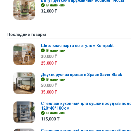
Батут детский пружинный Bounder 140см
В наличии
32,000
₸
Последние товары
Школьная парта со стулом Kompakt
В наличии
30,000
₸
25,000
₸
Двухъярусная кровать Space Saver Black
В наличии
50,000
₸
35,000
₸
Стеллаж кухонный для сушки посуды 5 полок 
120*48*180 см
В наличии
115,000
₸
Стеллаж кухонный для сушки посуды 5 поло