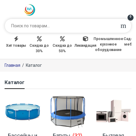
0
Промышленное
Садов
кухонное
мебе
Хит товары
Скидка до
Скидка до
Ликвидация
оборудование
30%
50%
Главная
/
Каталог
Каталог
Бассейны и
Батуты
(32)
Бытовая