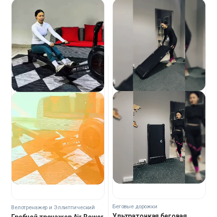
Беговые дорожки
Велотренажер и Эллиптический
тренажер
Ультратонкая беговая
Гребной тренажер Air Rower