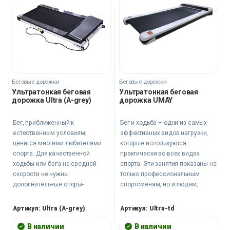
Беговые дорожки
Беговые дорожки
Ультратонкая беговая
Ультратонкая беговая
дорожка Ultra (A-grey)
дорожка UMAY
Бег, приближенный к
Бег и ходьба – одни из самых
естественным условиям,
эффективных видов нагрузки,
ценится многими любителями
которые используются
спорта. Для качественной
практически во всех видах
ходьбы или бега на средней
спорта. Эти занятия показаны не
скорости не нужны
только профессиональным
дополнительные опоры-
спортсменам, но и людям,
держатели, так как тело
предпочитающим поддерживать
самостоятельно соблюдает
тело в нужной кондиции. Ходьба
Артикул: Ultra (A-grey)
Артикул: Ultra-td
баланс и равновесие, а также
также рекомендована в
распределяет нагрузку.
комплексной терапии
В наличии
В наличии