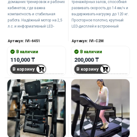
домашних тренировок и рабочих
тренажёрных залов, способная
кабинетов, где важна
развивать скорость до 14 км/ч и
компактность и стабильная
выдерживать нагрузку до 120 кг.
работа. Надёжный мотор на 2,5
Просторное полотно, крупный
л.с. и информативный LED-
LED-дисплей и встроенный
дисплей помогут отслеживать
массажёр делают каждую
дистанцию, калории и скорость.
тренировку комфортной и
Артикул: IVI-6451
Артикул: IVI-C2M
функциональной.
В наличии
В наличии
110,000
₸
200,000
₸
В корзину
В корзину