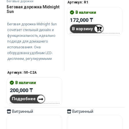
весьма функционален.
Беговые дорожки
Артикул: R1
Беговая дорожка Midnight
Sun
В наличии
172,000
₸
Беговая дорожка Midnight Sun
В корзину
сочетает стильный дизайн и
функциональность, идеально
подходя для домашнего
использования. Она
оборудована удобным LED-
дисплеем, регулируемыми
режимами и кнопками
мультимедиа для комфортных
Артикул: IVI-C2A
тренировок в любое время дня и
ночи.
В наличии
200,000
₸
Подробнее
Витринный
Витринный