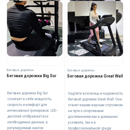
Беговые дорожки
Беговые дорожки
Беговая дорожка Big Sur
Беговая дорожка Great Wall
Беговая дорожка Big Sur
Ощутите всю мощь и надежность
сочетает в себе мощность,
беговой дорожки Great Wall. Она
скорость и комфорт для
станет вашим верным спутником
интенсивных тренировок. LED-
на пути к спортивным
дисплей отображает все
достижениям как в домашних
необходимые данные, а
условиях, так и в
регулируемый наклон
профессиональной среде.