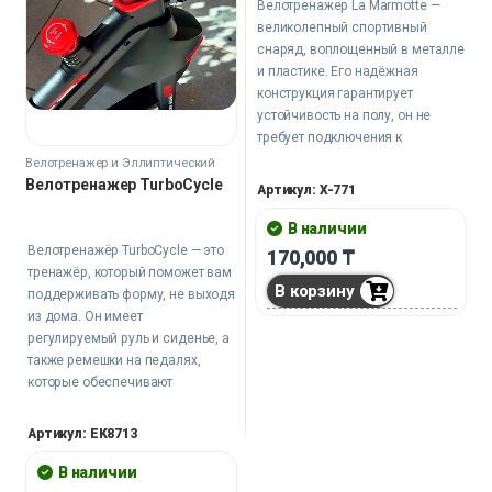
Велотренажер La Marmotte —
великолепный спортивный
снаряд, воплощенный в металле
и пластике. Его надёжная
конструкция гарантирует
устойчивость на полу, он не
требует подключения к
электросети и является
Велотренажер и Эллиптический
тренажер
идеальным выбором для
Велотренажер TurboCycle
Артикул: X-771
домашних тренировок.
В наличии
Велотренажёр TurboCycle — это
170,000
₸
тренажёр, который поможет вам
В корзину
поддерживать форму, не выходя
из дома. Он имеет
регулируемый руль и сиденье, а
также ремешки на педалях,
которые обеспечивают
безопасность. Дисплей
отображает важную
Артикул: EK8713
информацию, включая
пройденную дистанцию и
В наличии
количество сожженных калорий.