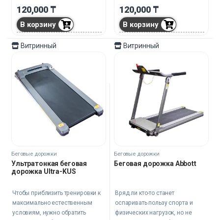
хронических заболеваний, таких
120,000
₸
120,000
₸
как сахарный диабет,
В корзину
В корзину
повышенное давление.
Витринный
Витринный
Беговые дорожки
Беговые дорожки
Ультратонкая беговая
Беговая дорожка Abbott
дорожка Ultra-KUS
Чтобы приблизить тренировки к
Вряд ли кто-то станет
максимально естественным
оспаривать пользу спорта и
условиям, нужно обратить
физических нагрузок, но не