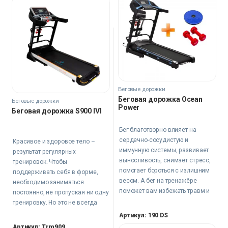
оздоровлению всего организма,
избавлению от излишнего веса,
восстановлению эластичности
суставов… Если перечислять все
плюсы от тренировок на Roubaix,
мы уже к середине забудем, что
там было в самом начале.
Беговые дорожки
Беговая дорожка Ocean
Беговые дорожки
Power
Беговая дорожка S900 IVI
Бег благотворно влияет на
сердечно-сосудистую и
Красивое и здоровое тело –
иммунную системы, развивает
результат регулярных
выносливость, снимает стресс,
тренировок. Чтобы
помогает бороться с излишним
поддерживать себя в форме,
весом. А бег на тренажёре
необходимо заниматься
поможет вам избежать травм и
постоянно, не пропуская ни одну
удобен тем, что тренировки
тренировку. Но это не всегда
можно проводить в любое время
бывает возможно из-за
Артикул: 190 DS
года и в любом промежутке дня.
загруженного графика, плохой
Артикул: Trm909