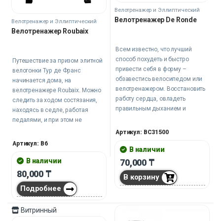
Велотренажер и Эллиптический
тренажер
Велотренажер De Ronde
Велотренажер и Эллиптический
тренажер
Велотренажер Roubaix
Всем известно, что лучший
способ похудеть и быстро
Путешествие за призом элитной
привести себя в форму –
велогонки Тур де Франс
обзавестись велосипедом или
начинается дома, на
велотренажером. Восстановить
велотренажере Roubaix. Можно
работу сердца, овладеть
следить за ходом состязания,
правильным дыханием и
находясь в седле, работая
проработать мышцы ног – всего
педалями, и при этом не
этого можно достичь, крутя
выходить из комнаты до финиша
Артикул: BC31500
педали.
самого последнего участника
Артикул: B6
В наличии
гонки.
В наличии
70,000
₸
Но даже если вы равнодушны к
80,000
₸
В корзину
спортивным достижениям в
этой области, наш велотренажер
Подробнее
все равно принесет пользу, ведь
регулярные занятия на этом
Витринный
снаряде способствуют