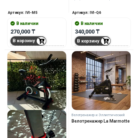
расширяет возможности
занятий. Предназначена для
Артикул: IVI-M5
Артикул: IVI-Q6
домашнего и коммерческого
использования.
В наличии
В наличии
270,000
₸
340,000
₸
В корзину
В корзину
Велотренажер и Эллиптический
тренажер
Велотренажер La Marmotte