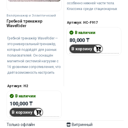
особенно нижней части тела.
Классика среди стационарных
велосипедов — это тренажер с
Велотренажер и Эллиптический
тренажер
вертикальной посадкой.
Гребной тренажер
Артикул: HC-F917
WaveRider
В наличии
Гребной тренажёр WaveRider —
80,000
₸
это универсальный тренажёр,
В корзину
который подойдёт для разных
пользователей. Он оснащён
магнитной системой нагрузки с
16 уровнями сопротивления, что
даёт возможность настроить
тренировку под свои цели.
Дисплей отображает основные
Артикул: H2
показатели, включая
пройденную дистанцию и
В наличии
количество сожжённых калорий.
100,000
₸
В корзину
Только офлайн
Витринный