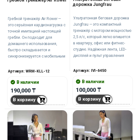
дорожка Jungfrau
Ультратонкая беговая дорожка
Гребной тренажёр Air Rower —
Jungfrau — это компактный
это серьёзная кардионагрузка с
тренажёр с мотором мощностью
точной имитацией настоящей
2,5 л/с, который легко впишется
гребли. Он подходит для
в квартиру, офис или фитнес-
домашнего использования,
студию. Надёжная лента, LED-
быстро складывается и
дисплей и пульт управления
синхронизируется с мобильным
позволяют контролировать
приложением. Удобный
тренировку, не прерывая ритм.
дисплей показывает все
Артикул: IVI-6450
Артикул: WRM-KLL-12
Скорость до 6 км/ч и
ключевые параметры, а 10
минимальная высота корпуса
уровней сопротивления
В наличии
В наличии
делают её идеальной для
позволяют варьировать
100,000
₸
190,000
₸
активных будней без лишнего
интенсивность тренировки.
В корзину
В корзину
шума.