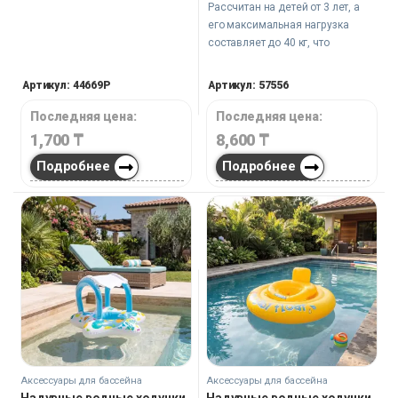
Рассчитан на детей от 3 лет, а
его максимальная нагрузка
составляет до 40 кг, что
гарантирует безопасность и
удобство использования.
Артикул: 44669P
Артикул: 57556
Последняя цена:
Последняя цена:
1,700
₸
8,600
₸
Подробнее
Подробнее
Аксессуары для бассейна
Аксессуары для бассейна
Надувные водные ходунки
Надувные водные ходунки