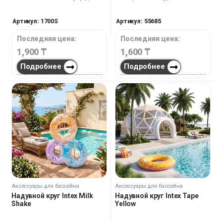
тех, кто ценит комфорт и
Наслаждайтесь четким обзором
качество во время плавания.
и комфортом, исследуя
Артикул: 1700S
Артикул: 55685
подводный мир.
Последняя цена:
Последняя цена:
1,900
₸
1,600
₸
Подробнее
Подробнее
Аксессуары для бассейна
Аксессуары для бассейна
Надувной круг Intex Milk
Надувной круг Intex Tape
Shake
Yellow