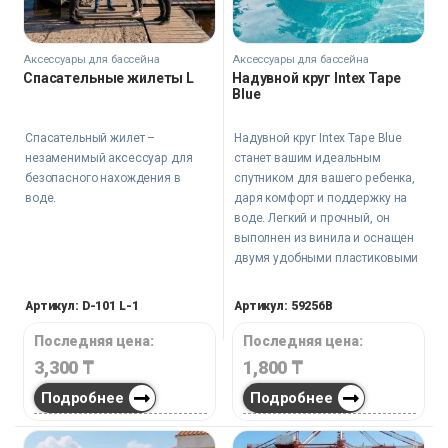
Аксессуары для бассейна
Аксессуары для бассейна
Спасательные жилеты L
Надувной круг Intex Tape
Blue
Спасательный жилет –
Надувной круг Intex Tape Blue
незаменимый аксессуар для
станет вашим идеальным
безопасного нахождения в
спутником для вашего ребенка,
воде.
даря комфорт и поддержку на
воде. Легкий и прочный, он
выполнен из винила и оснащен
двумя удобными пластиковыми
ручками. Яркие голубой и
желтый цвета добавят веселья в
Артикул: D-101 L-1
Артикул: 59256B
любую водную забаву.
Последняя цена:
Последняя цена:
3,300
₸
1,800
₸
Подробнее
Подробнее