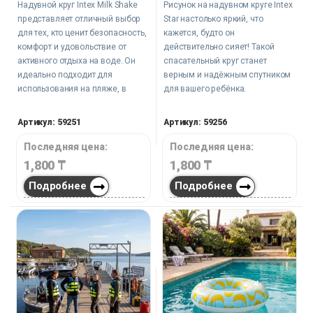
Надувной круг Intex Milk Shake
Рисунок на надувном круге Intex
представляет отличный выбор
Star настолько яркий, что
для тех, кто ценит безопасность,
кажется, будто он
комфорт и удовольствие от
действительно сияет! Такой
активного отдыха на воде. Он
спасательный круг станет
идеально подходит для
верным и надёжным спутником
использования на пляже, в
для вашего ребёнка.
бассейне или на открытой воде,
обеспечивая детям яркие и
Артикул: 59251
Артикул: 59256
незабываемые моменты
радости и веселья.
Последняя цена:
Последняя цена:
1,800
₸
1,800
₸
Подробнее
Подробнее