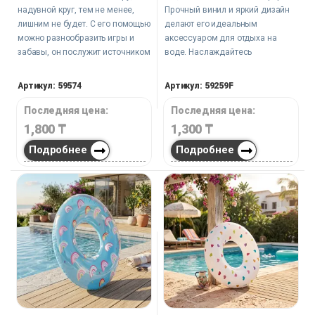
надувной круг, тем не менее,
Прочный винил и яркий дизайн
лишним не будет. С его помощью
делают его идеальным
можно разнообразить игры и
аксессуаром для отдыха на
забавы, он послужит источником
воде. Наслаждайтесь
положительных эмоций.
солнечными днями и свежим
воздухом, расслабляясь на этом
Артикул: 59574
Артикул: 59259F
стильном круге.
Последняя цена:
Последняя цена:
1,800
₸
1,300
₸
Подробнее
Подробнее