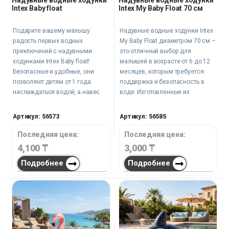
Intex Baby float
Intex My Baby Float 70 см
Подарите вашему малышу
Надувные водные ходунки Intex
радость первых водных
My Baby Float диаметром 70 см –
приключений с надувными
это отличный выбор для
ходунками Intex Baby float!
малышей в возрасте от 6 до 12
Безопасные и удобные, они
месяцев, которым требуется
позволяют детям от 1 года
поддержка и безопасность в
наслаждаться водой, а навес
воде. Изготовленные из
защитит от солнечных лучей.
прочного винила, они
Идеальны для использования в
обеспечивают комфорт и защиту
Артикул: 56573
Артикул: 56585
бассейне или на спокойном
для ребенка, позволяя
мелководье.
свободно двигаться и
Последняя цена:
Последняя цена:
исследовать водный мир.
4,100
₸
3,000
₸
Максимальная нагрузка,
Подробнее
Подробнее
которую они могут выдержать,
составляет 11 кг.