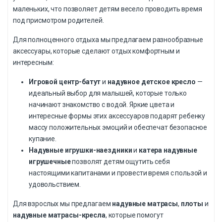
маленьких, что позволяет детям весело проводить время
под присмотром родителей.
Для полноценного отдыха мы предлагаем разнообразные
аксессуары, которые сделают отдых комфортным и
интересным:
Игровой центр-батут
и
надувное детское кресло
—
идеальный выбор для малышей, которые только
начинают знакомство с водой. Яркие цвета и
интересные формы этих аксессуаров подарят ребенку
массу положительных эмоций и обеспечат безопасное
купание.
Надувные игрушки-наездники
и
катера надувные
игрушечные
позволят детям ощутить себя
настоящими капитанами и провести время с пользой и
удовольствием.
Для взрослых мы предлагаем
надувные матрасы
,
плоты
и
надувные матрасы-кресла
, которые помогут