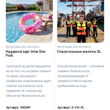
Аксессуары для бассейна
Аксессуары для бассейна
Надувной круг Intex Star
Спасательные жилеты XL
Pink
Некоторые из детей смущаются
Спасательный жилет – ключевой
из-за того, что не умеют плавать.
элемент безопасности,
Но яркие, красивые и
предотвращающий от
необычные плавательные круги
неприятностей во время
помогут им побороть своё
пребывания на воде.
смущение. И, конечно же,
обеспечат безопасность во
время пребывания в воде.
Артикул: 59256P
Артикул: D-101 XL