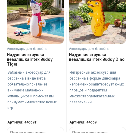
Аксессуары для бассейна
Аксессуары для бассейна
Надувная игрушка
Надувная игрушка
неваляшка Intex Buddy
неваляшка Intex Buddy Dino
Tiger
Забавный аксессуар для
Интересный аксессуар для
бассейна в виде тигра
бассейна в форме динозавра
обязательно привлечет
непременно заинтересует юных
внимание маленьких
пловцов и подарит им
купальщиков и поможет им
множество увлекательных
придумать множество новых
развлечений.
игр.
Артикул: 44669T
Артикул: 44669
Последняя цена:
Последняя цена: