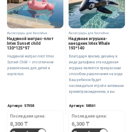
Аксессуары для бассейна
Аксессуары для бассейна
Надувной матрас-плот
Надувная игрушка-
Intex Sunset child
наездник Intex Whale
130*125*97
193*140
Надувной матрас-плот Intex
Благодаря яркому дизайну в
Sunset Child — это отличное
виде дельфина эта надувная
развлечение для детей и
игрушка является прекрасным
взрослых.
способом развлечения на воде.
Ваш ребенок будет
наслаждаться игрой и активным
времяпровождением, а вы
сможете быть уверены в его
безопасности и комфорте.
Артикул: 57558
Артикул: 58561
Последняя цена:
Последняя цена:
8,300
₸
6,300
₸