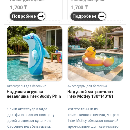
1,700
₸
1,700
₸
Подробнее
Подробнее
Аксессуары для бассейна
Аксессуары для бассейна
Надувная игрушка
Надувной матрас-плот
неваляшка Intex Buddy Phin
Intex Motley 130*140*81
Яркий аксессуар в виде
Изготовленный из
дельфина вызовет восторг у
качественного винила, матрас
детей и сделает купание в
Intex Motley обладает высокой
бассейне незабываемым.
прочностью и долговечностью.