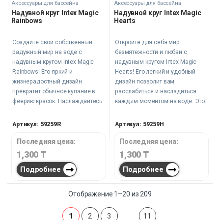
Аксессуары для бассейна
Аксессуары для бассейна
Надувной круг Intex Magic
Надувной круг Intex Magic
Rainbows
Hearts
Создайте свой собственный
Откройте для себя мир
радужный мир на воде с
безмятежности и любви с
надувным кругом Intex Magic
надувным кругом Intex Magic
Rainbows! Его яркий и
Hearts! Его легкий и удобный
жизнерадостный дизайн
дизайн позволит вам
превратит обычное купание в
расслабиться и насладиться
феерию красок. Наслаждайтесь
каждым моментом на воде. Этот
солнечными днями и свежим
круг – идеальный спутник для
воздухом, расслабляясь на этом
вашего летнего отдыха,
Артикул: 59259R
Артикул: 59259H
стильном круге.
обеспечивающий комфорт,
стиль и романтическое
Последняя цена:
Последняя цена:
настроение.
1,300
₸
1,300
₸
Подробнее
Подробнее
Отображение 1–20 из 209
1
2
3
11