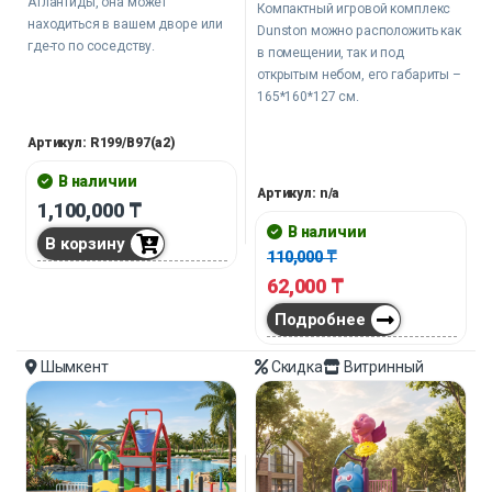
Атлантиды, она может
Компактный игровой комплекс
находиться в вашем дворе или
Dunston можно расположить как
где-то по соседству.
в помещении, так и под
открытым небом, его габариты –
165*160*127 см.
Артикул: R199/В97(a2)
В наличии
Артикул: n/a
1,100,000
₸
В наличии
В корзину
110,000
₸
62,000
₸
Подробнее
Шымкент
Скидка
Витринный