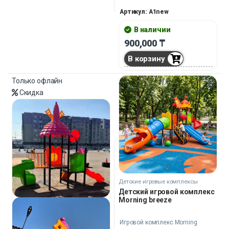
комплекс, рассчитанный на 10
Артикул: A1new
маленьких непосед, станет
центром притяжения для всех
В наличии
детей в округе.
900,000
₸
В корзину
Только офлайн
Скидка
Детские игровые комплексы
Детский игровой комплекс
Morning breeze
Игровой комплекс Morning