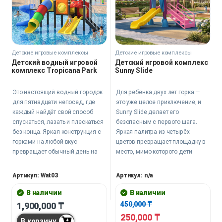
Детские игровые комплексы
Детские игровые комплексы
Детский водный игровой
Детский игровой комплекс
комплекс Tropicana Park
Sunny Slide
Это настоящий водный городок
Для ребёнка двух лет горка —
для пятнадцати непосед, где
это уже целое приключение, и
каждый найдёт свой способ
Sunny Slide делает его
спускаться, лазать и плескаться
безопасным с первого шага.
без конца. Яркая конструкция с
Яркая палитра из четырёх
горками на любой вкус
цветов превращает площадку в
превращает обычный день на
место, мимо которого дети
площадке в сплошное
просто не могут пройти.
приключение. Родителям
Артикул: Wat03
Артикул: n/a
остаётся только наблюдать, как
дети выплескивают энергию в
В наличии
В наличии
безопасном и надёжном месте.
450,000
₸
1,900,000
₸
250,000
₸
В корзину