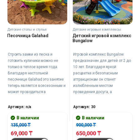
Детские столы и стулья
Детские игровые комплексы
Песочница Galahad
Детский игровой комплекс
Bungalow
Строить замки из песка и
Игровой комплекс Bungalow
готовить куличики можно не
предназначен для детей от 2 до
только в теплое время года.
10 лет. Благодаря яркой
Благодаря настольной
расцветке и безопасным
песочнице Galahad это занятие
аттракционам он станет
теперь является всесезонным и
излюбленным местом
может проводиться в
проведения досуга, а
комфортных комнатных
сопровождающие взрослые
условиях, даже если за окном
могут на время ослабить свое
Артикул: n/a
Артикул: 30
зима, и земля укрыта снегом.
внимание, поскольку
травматизм здесь исключен.
В наличии
В наличии
135,000
₸
900,000
₸
69,000
₸
650,000
₸