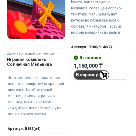
breeze, как явствует из
названия, посвящен морской
тематике. Малышам будет
интересно познакомиться с
обитателями глубин, часть из
них они наверняка видели в
мультфильмах и книгах.
Артикул: R200/B14(a7)
Детские игровые комплексы
В наличии
Игровой комплекс
Солнечная Мельница
1,150,000
₸
В корзину
Игровой комплекс охватывает
достаточно широкий возрастной
диапазон. На «Солнечной
мельнице» могут играть как
малыши, так и школьники –
каждый найдет себе забаву по
душе и возможностям.
Артикул: B153(a4)