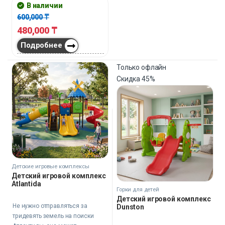
В наличии
600,000
₸
480,000
₸
Подробнее
Только офлайн
Скидка
45%
Детские игровые комплексы
Детский игровой комплекс
Atlantida
Горки для детей
Детский игровой комплекс
Не нужно отправляться за
Dunston
тридевять земель на поиски