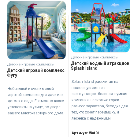
Детские игровые комплексы
Детский водный атракцион
Детские игровые комплексы
Splash Island
Детский игровой комплекс
Фугу
Splash Island рассчитан на
настоящую летнюю
Небольшой и очень милый
эксплуатацию: большая шумная
игровой комплекс для дачи или
компания, несколько горок
детского сада. Его можно также
разного характера, беседка для
установить на улице, во дворе
тех, кто хочет передышку, и
вашего многоквартирного дома.
лесенка с надёжными
перилами. Для частного двора,
летнего лагеря или детской
Артикул: Wat01
площадки у бассейна —