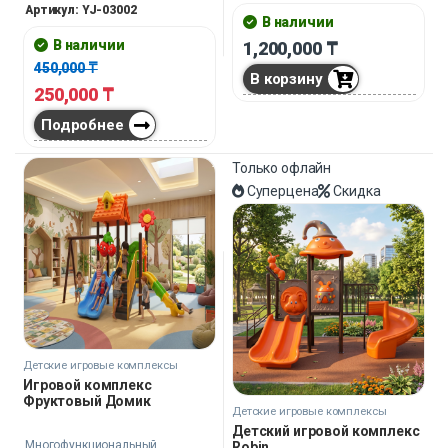
Артикул: YJ-03002
аттракцион одинаково уместен
В наличии
везде.
В наличии
1,200,000
₸
450,000
₸
В корзину
250,000
₸
Подробнее
Только офлайн
Суперцена
Скидка
Детские игровые комплексы
Игровой комплекс
Фруктовый Домик
Детские игровые комплексы
Детский игровой комплекс
Многофункциональный
Robin