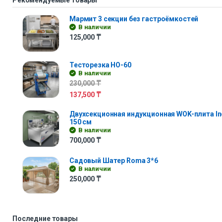
Мармит 3 секции без гастроёмкостей
В наличии
125,000
₸
Тесторезка HO-60
В наличии
230,000
₸
137,500
₸
Двухсекционная индукционная WOK-плита In
150 см
В наличии
700,000
₸
Садовый Шатер Roma 3*6
В наличии
250,000
₸
Последние товары