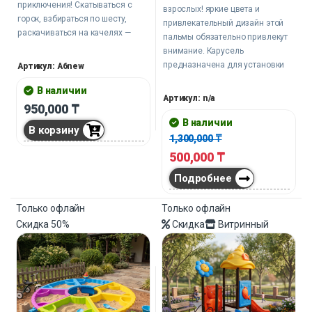
приключения! Скатываться с
взрослых! яркие цвета и
горок, взбираться по шесту,
привлекательный дизайн этой
раскачиваться на качелях —
пальмы обязательно привлекут
здесь каждый найдёт занятие по
внимание. Карусель
душе. Надежное крепление на
предназначена для установки
Артикул: A6new
болтах делает его отличным
на детских площадках, в парках,
выбором для дворовых
В наличии
торгово-развлекательных
Артикул: n/a
площадок и развлекательных
950,000
₸
центрах и детских садах.
центров.
Безопасная конструкция с
В наличии
В корзину
мягким основанием и прочными
1,300,000
₸
стойками послужит источником
500,000
₸
комфортного восторга.
Подробнее
Только офлайн
Только офлайн
Скидка
50%
Скидка
Витринный