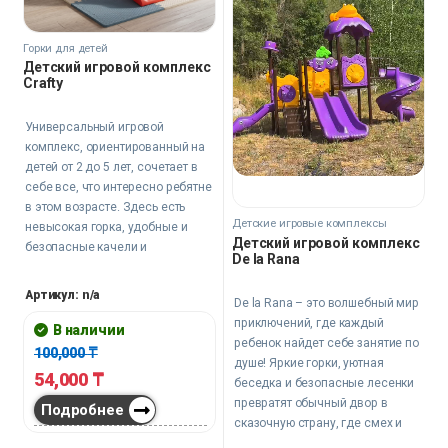
Горки для детей
Детский игровой комплекс
Crafty
Универсальный игровой
комплекс, ориентированный на
детей от 2 до 5 лет, сочетает в
себе все, что интересно ребятне
в этом возрасте. Здесь есть
Детские игровые комплексы
невысокая горка, удобные и
Детский игровой комплекс
безопасные качели и
De la Rana
баскетбольное кольцо.
Артикул: n/a
De la Rana – это волшебный мир
приключений, где каждый
В наличии
ребенок найдет себе занятие по
100,000
₸
душе! Яркие горки, уютная
54,000
₸
беседка и безопасные лесенки
превратят обычный двор в
Подробнее
сказочную страну, где смех и
радость звучат целый день. Этот