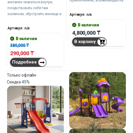
приключениях, возникающих на
желание оказаться внутри,
каждом шагу. Spottie Dottie – это
почувствовать себя там
простор, веселье и
хозяином, обустроить жилище и
Артикул: n/a
безопасность, объединенные
навести там свои порядки.
воедино.
В наличии
Артикул: n/a
4,800,000
₸
В наличии
В корзину
380,000
₸
290,000
₸
Подробнее
Только офлайн
Скидка
45%