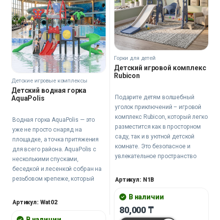
Горки для детей
Детский игровой комплекс
Rubicon
Детские игровые комплексы
Детский водная горка
Подарите детям волшебный
AquaPolis
уголок приключений – игровой
комплекс Rubicon, который легко
Водная горка AquaPolis — это
разместится как в просторном
уже не просто снаряд на
саду, так и в уютной детской
площадке, а точка притяжения
комнате. Это безопасное и
для всего района. AquaPolis с
увлекательное пространство
несколькими спусками,
для игр и развития.
беседкой и лесенкой собран на
резьбовом крепеже, который
Артикул: N1B
держит конструкцию монолитно
В наличии
при любой нагрузке.
Артикул: Wat02
80,000
₸
В наличии