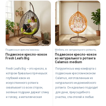
Подвесные кресла/коконы
Мебель из натурального ротанга
,
Подвесные кресла/коконы
Подвесное кресло-кокон
Подвесное кресло-кокон
Fresh Leafs Big
из натурального ротанга
Calamus medium
Fresh Leafs Big — это кресло, в
Погрузитесь в мир комфорта с
котором буквально прячешься:
подвесным креслом-коконом
глубокий кокон из
Calamus, изготовленным из
искусственного ротанга
натурального индонезийского
охватывает со всех сторон,
ротанга. Он идеально подходит
зелёные подушки держат спину
для дачи, приусадебного
и голову, а металлическая
участка, спа-отелей и любых
стойка обеспечивает
общественных мест, где