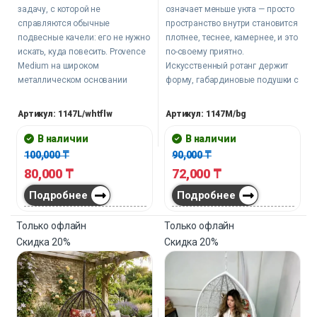
задачу, с которой не
означает меньше уюта — просто
справляются обычные
пространство внутри становится
подвесные качели: его не нужно
плотнее, теснее, камернее, и это
искать, куда повесить. Provence
по-своему приятно.
Medium на широком
Искусственный ротанг держит
металлическом основании
форму, габардиновые подушки с
мгновенно становится точкой
синтепухом мягко
притяжения в любом
поддерживают спину и голову,
Артикул: 1147L/whtflw
Артикул: 1147M/bg
пространстве — белый плетёный
металлическая стойка стоит
кокон и яркие подушки с
устойчиво на любой ровной
В наличии
В наличии
принтом притягивают взгляд и
поверхности. Fresh Leafs Small
100,000
₸
90,000
₸
приглашают получить
подходит для самого
80,000
₸
72,000
₸
удовольствие.
маленького пространства.
Подробнее
Подробнее
Только офлайн
Только офлайн
Скидка
20%
Скидка
20%