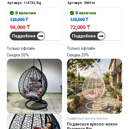
устойчивость при нагрузке до
заботятся об отдыхе клиентов и
Артикул: 1147XL/bg
Артикул: 3001m
130 кг. Конструкция
посетителей.
самодостаточна — никаких
В наличии
В наличии
дополнительных точек
120,000
₸
120,000
₸
крепления, только ровная
96,000
₸
72,000
₸
поверхность под основанием
конструкции.
Подробнее
Подробнее
Только офлайн
Только офлайн
Скидка
20%
Скидка
20%
Подвесные кресла/коконы
Подвесное кресло-кокон
Provence Big