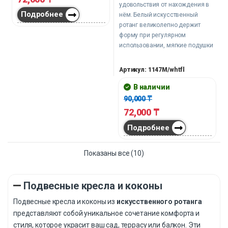
сиденье, покачивание — внутри
удовольствия от нахождения в
так же продуманно, как снаружи.
Подробнее
нём. Белый искусственный
ротанг великолепно держит
форму при регулярном
использовании, мягкие подушки
из габардина с наполнением из
синтепуха поддерживают спину
Артикул: 1147M/whtfl
и голову, а мягкое покачивание
делает своё дело —
В наличии
переключает, успокаивает и
90,000
₸
замедляет.
72,000
₸
Подробнее
Показаны все (10)
Подвесные кресла и коконы
Подвесные кресла и коконы из
искусственного ротанга
представляют собой уникальное сочетание комфорта и
стиля, которое украсит ваш сад, террасу или балкон. Эти