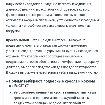
виды мебели создают ощущение легкости и уединения,
даря особые минуты расслабления. Подвесное кресло,
фиксированное на прочном металлическом каркасе,
отличается ажурным плетением, устойчивостью к погодным
условиям и способностью выдерживать значительные
нагрузки.
Кресло-кокон
– это ещё один интересный вариант
подвесного кресла. Его закрытая форма напоминает
уютное гнездо, где можно укрыться от суеты и насладиться
отдыхом. Эти кресла часто оборудованы мягкими
подушками, которые обеспечивают комфортную поддержку
для тела, а модели с подставкой для ног добавят удобства.
В коконе вы сможете чувствовать себя защищенно и уютно.
Почему выбирают подвесные кресла и коконы
от IVICITY?
Высококачественный искусственный ротанг
: наши
кресла изготовлены из материала, устойчивого к
воздействию солнца и осадков, что позволяет