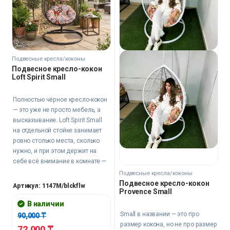
Подвесные кресла/коконы
Подвесное кресло-кокон
Loft Spirit Small
Полностью чёрное кресло-кокон
— это уже не просто мебель, а
высказывание. Loft Spirit Small
на отдельной стойке занимает
ровно столько места, сколько
нужно, и при этом держит на
себе всё внимание в комнате —
особенно когда подушка с
Подвесные кресла/коконы
принтом выступает
Подвесное кресло-кокон
Артикул: 1147M/blckflw
Provence Small
единственным цветовым и
графическим контрастом на
В наличии
тёмном фоне ротанга. Мягкие
Small в названии — это про
90,000
₸
подушки из габардина, глубокое
размер кокона, но не про размер
72,000
₸