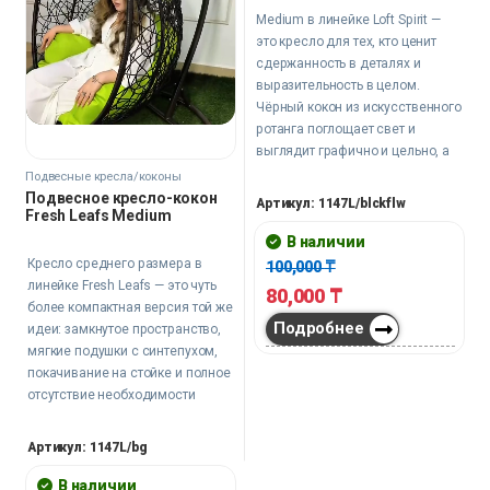
Medium в линейке Loft Spirit —
это кресло для тех, кто ценит
сдержанность в деталях и
выразительность в целом.
Чёрный кокон из искусственного
ротанга поглощает свет и
выглядит графично и цельно, а
подушка с принтом на его фоне
Подвесные кресла/коконы
— не украшение, а смысловой
Подвесное кресло-кокон
Артикул: 1147L/blckflw
Fresh Leafs Medium
центр всей композиции.
Металлическая стойка держит
В наличии
конструкцию устойчиво без
Кресло среднего размера в
100,000
₸
каких-либо креплений к потолку
линейке Fresh Leafs — это чуть
80,000
₸
или стенам — кресло ставится
более компактная версия той же
туда, где нужно, и сразу меняет
Подробнее
идеи: замкнутое пространство,
пространство вокруг себя.
мягкие подушки с синтепухом,
покачивание на стойке и полное
отсутствие необходимости
искать, куда его повесить. Для
гостиной, веранды, детской или
Артикул: 1147L/bg
угла на даче — кресло находит
своё место там, где его ставят
В наличии