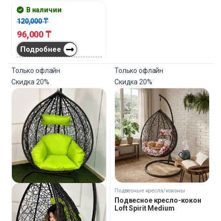
креплений — кресло готово к
В наличии
использованию сразу после
120,000
₸
сборки.
96,000
₸
Подробнее
Только офлайн
Только офлайн
Скидка
20%
Скидка
20%
Подвесные кресла/коконы
Подвесное кресло-кокон
Loft Spirit Medium