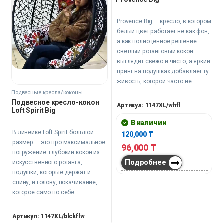
Provence Big — кресло, в котором
белый цвет работает не как фон,
а как полноценное решение:
светлый ротанговый кокон
выглядит свежо и чисто, а яркий
принт на подушках добавляет ту
живость, которой часто не
хватает нейтральным
Подвесные кресла/коконы
интерьерам. Глубокое сиденье и
Подвесное кресло-кокон
Артикул: 1147XL/whfl
Loft Spirit Big
обволакивающий кокон создают
то закрытое, личное
В наличии
пространство, которое сложно
В линейке Loft Spirit большой
120,000
₸
найти в обычном кресле или на
размер — это про максимальное
96,000
₸
диване.
погружение: глубокий кокон из
Подробнее
искусственного ротанга,
подушки, которые держат и
спину, и голову, покачивание,
которое само по себе
переключает режим.
Металлическая стойка на
Артикул: 1147XL/blckflw
широком основании стоит без