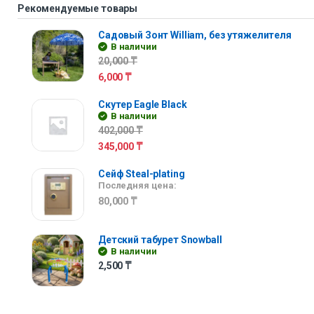
Рекомендуемые товары
Садовый Зонт William, без утяжелителя
В наличии
20,000
₸
6,000
₸
Скутер Eagle Black
В наличии
402,000
₸
345,000
₸
Сейф Steal-plating
Последняя цена:
80,000
₸
Детский табурет Snowball
В наличии
2,500
₸