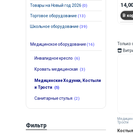
наслажд
14,0
Товары на Новый год 2026
(0)
передви
комфорт
В ко
Торговое оборудование
(13)
каждом 
Школьное оборудование
(39)
Только
Медицинское оборудование
(16)
Витр
Инвалидное кресло
(6)
Кровать медицинская
(3)
Медицинские Ходунки, Костыли
и Трости
(5)
Санитарные стулья
(2)
Медицинс
Трости
Фильтр
Косты