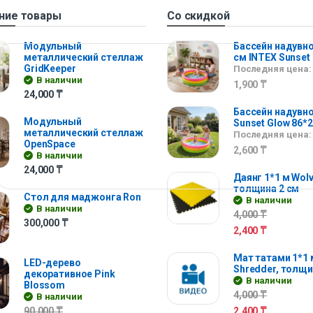
ние товары
Со скидкой
Модульный
Бассейн надувно
металлический стеллаж
см INTEX Sunset
GridKeeper
Последняя цена:
В наличии
1,900
₸
24,000
₸
Бассейн надувно
Модульный
Sunset Glow 86*
металлический стеллаж
Последняя цена:
OpenSpace
2,600
₸
В наличии
24,000
₸
Даянг 1*1 м Wolv
толщина 2 см
Стол для маджонга Ron
В наличии
В наличии
4,000
₸
300,000
₸
2,400
₸
Мат татами 1*1 
LED-дерево
Shredder, толщи
декоративное Pink
В наличии
Blossom
4,000
₸
В наличии
90,000
₸
2,400
₸