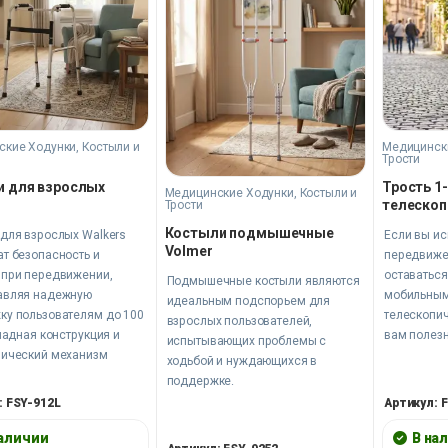
кие Ходунки, Костыли и
Медицински
Трости
и для взрослых
Трость 1
Медицинские Ходунки, Костыли и
s
телескоп
Трости
Костыли подмышечные
для взрослых Walkers
Если вы ис
Volmer
т безопасность и
передвиже
 при передвижении,
оставаться
Подмышечные костыли являются
авляя надежную
мобильным
идеальным подспорьем для
ку пользователям до 100
телескопич
взрослых пользователей,
кладная конструкция и
вам полезн
испытывающих проблемы с
пический механизм
ходьбой и нуждающихся в
овки высоты позволяют
поддержке.
страивать ходунки под
: FSY-912L
Артикул: 
уальные потребности.
 ходунки Walkers и
наличии
В на