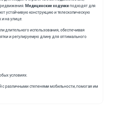
ередвижения.
Медицинские ходунки
подходят для
ют устойчивую конструкцию и телескопическую
 и на улице.
ли длительного использования, обеспечивая
ятки и регулируемую длину для оптимального
юбых условиях.
й с различными степенями мобильности, помогая им