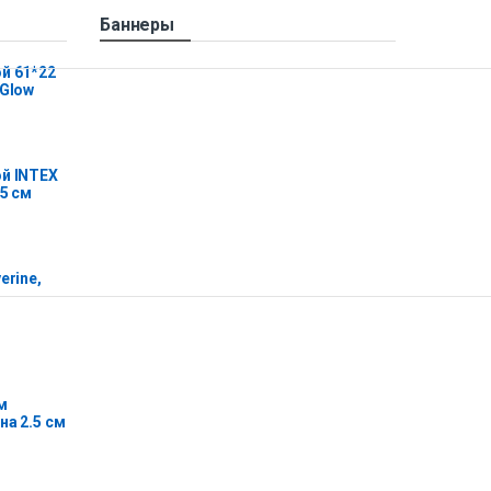
Баннеры
й 61*22
 Glow
й INTEX
25 см
erine,
м
на 2.5 см