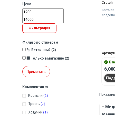
Crutch
Цена
Костыли
средство
Фильтрация
Фильтр по стикерам
🏷️ Витринный
(2)
Артикул
🏢 Только в магазине
(2)
В 
6,00
Применить
Под
Комплектация
Показаны
Костыли
(2)
Трость
(2)
Меди
Ходунки
(1)
Медици