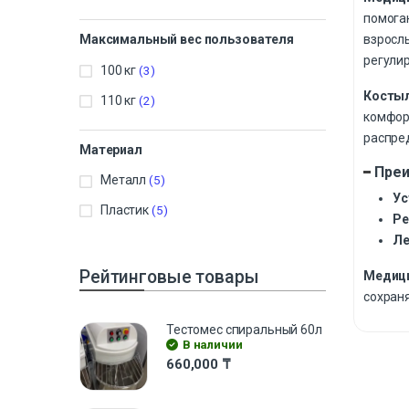
помога
взросл
Максимальный вес пользователя
регулир
100 кг
(3)
Косты
110 кг
(2)
комфор
распре
Материал
Преи
Металл
(5)
Ус
Пластик
(5)
Ре
Ле
Рейтинговые товары
Медици
сохран
Тестомес спиральный 60л
В наличии
660,000
₸