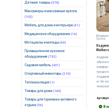
Детские товары
(374)
Массажеры и массажные кресла
(102)
Мебель для дома и интерьера
(61)
Медицинское оборудование
(16)
Медицинс
Трости
Мотоциклы и мопеды
(64)
Ходунк
Walker
Промышленное кухонное
оборудование
(752)
Ходунки 
обеспеча
Садовая мебель
(431)
комфорт
предост
Спортивный инвентарь
(210)
поддерж
кг. Их с
Теплоизоляция
(1)
телеско
Товары для дома
(144)
регулир
легко на
Артикул
Товары для туризма и активного
индивид
отдыха
(56)
Выберите
В 