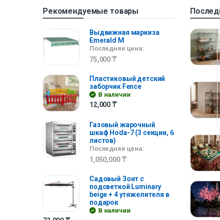
Рекомендуемые товары
Послед
Выдвижная маркиза
Emerald M
Последняя цена:
75,000
₸
Пластиковый детский
заборчик Fence
В наличии
12,000
₸
Газовый жарочный
шкаф Hoda-7 (3 секции, 6
листов)
Последняя цена:
1,050,000
₸
Садовый Зонт с
подсветкой Luminary
beige + 4 утяжелителя в
подарок
В наличии