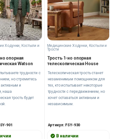
е Ходунки, Костыли и
Медицинские Ходунки, Костыли и
Трости
-но опорная
Трость 1-но опорная
ическая Watson
телескопическая House
пытываете трудности с
Телескопическая трость станет
нием, но стремитесь
незаменимым помощником для
 активным и
тех, кто испытывает некоторые
, наша
трудности с передвижением, но
еская трость будет
хочет оставаться активным и
ой.
независимым.
FSY-901
Артикул: FSY-930
личии
В наличии