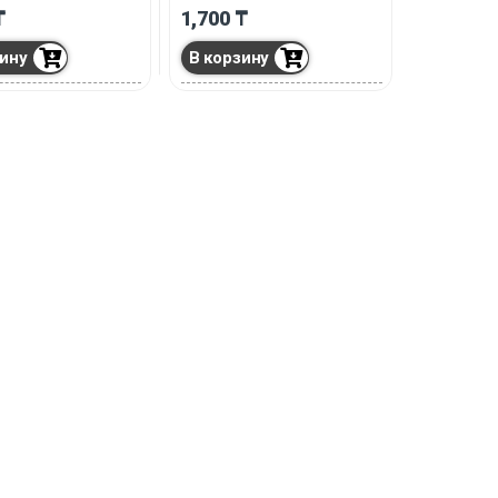
₸
1,700
₸
зину
В корзину