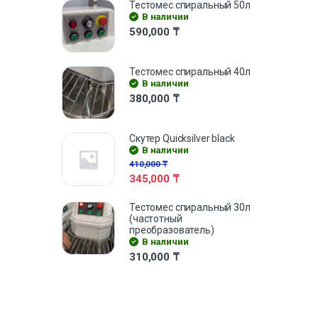
Тестомес спиральный 50л
В наличии
590,000
₸
Тестомес спиральный 40л
В наличии
380,000
₸
Скутер Quicksilver black
В наличии
410,000
₸
345,000
₸
Тестомес спиральный 30л
(частотный
преобразователь)
В наличии
310,000
₸