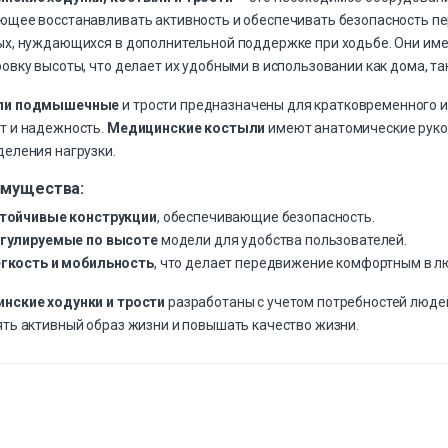
ющее восстанавливать активность и обеспечивать безопасность п
ых, нуждающихся в дополнительной поддержке при ходьбе. Они име
овку высоты, что делает их удобными в использовании как дома, так
ли подмышечные
и трости предназначены для кратковременного и
т и надежность.
Медицинские костыли
имеют анатомические руко
деления нагрузки.
мущества:
тойчивые конструкции
, обеспечивающие безопасность.
гулируемые по высоте
модели для удобства пользователей.
гкость и мобильность
, что делает передвижение комфортным в л
нские ходунки и трости
разработаны с учетом потребностей люде
ять активный образ жизни и повышать качество жизни.