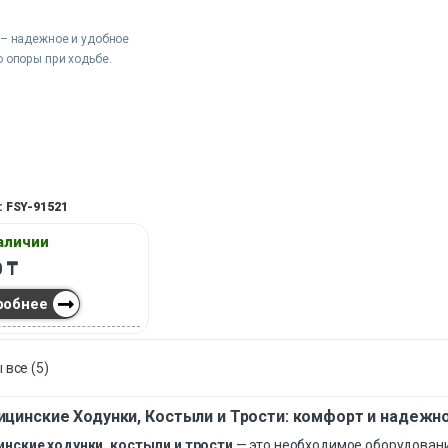
 – надежное и удобное
 опоры при ходьбе.
: FSY-91521
наличии
0
₸
робнее
 все (5)
цинские Ходунки, Костыли и Трости: комфорт и надежн
нские ходунки, костыли и трости
— это необходимое оборудовани