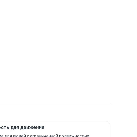
ость для движения
е для людей с ограниченной подвижностью,