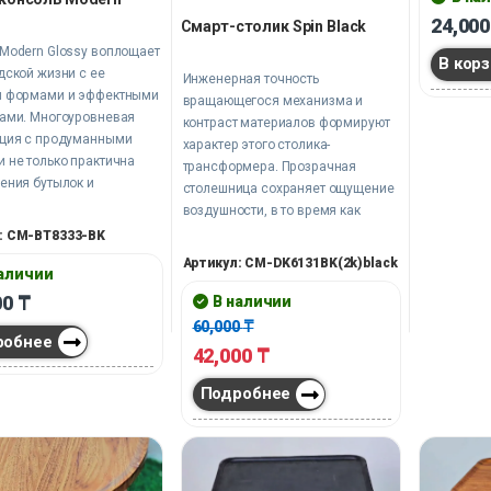
24,00
Смарт-столик Spin Black
Modern Glossy воплощает
В кор
дской жизни с ее
Инженерная точность
и формами и эффектными
вращающегося механизма и
тами. Многоуровневая
контраст материалов формируют
кция с продуманными
характер этого столика-
 не только практична
трансформера. Прозрачная
ения бутылок и
столешница сохраняет ощущение
ров, но и становится
воздушности, в то время как
ной доминантой
черные полки добавляют
: CM-BT8333-BK
а. Ее присутствие
композиции графическую
Артикул: CM-DK6131BK(2k)black
ет уголок для аперитива
наличии
строгость и вместительность. Он
ченную стилистическую
служит идеальным решением для
00
₸
В наличии
ию, где ценятся порядок
организации пространства в
60,000
₸
ьная глубина.
робнее
гостиной или студии, где ценится
42,000
₸
многофункциональность,
выраженная через чистоту линий
Подробнее
и форм.