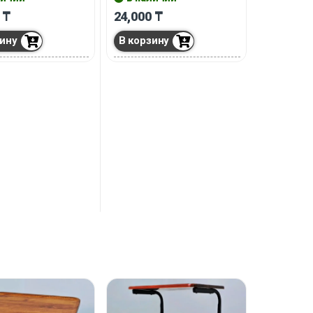
конструкция адаптируется под
0
₸
24,000
₸
любое из этих мест.
зину
В корзину