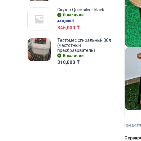
Скутер Quicksilver black
В наличии
410,000
₸
345,000
₸
Тестомес спиральный 30л
(частотный
преобразователь)
В наличии
310,000
₸
Предметы
Сервир