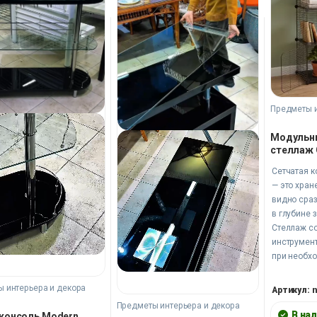
Предметы и
Модульн
стеллаж 
Сетчатая к
— это хран
видно сраз
в глубине 
Стеллаж с
инструмент
при необх
так же легк
Подходит д
 интерьера и декора
Артикул: n
склада и л
Предметы интерьера и декора
где важен 
В на
 консоль Modern