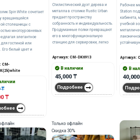
Стилистический дуэт дерева и
Рабочее мес
металла в столике Rustic Urban
Station по
олик Spin White сочетает
придает пространству
кабинета, 
у вращающейся
собранность и индивидуальность.
учебной зо
ной столешницы с
Продуманные полки превращают
металличе
ностью многоуровневых
его в многофункциональную
лаконично
редлагая элегантное
станцию для сервировки, легко
устойчивую
для гостиной или
адаптирующуюся под ваши
а выдвижн
. Его белый цвет и
сценарии. Он становится не
отсеки пом
я конструкция вносят в
Артикул: CM-DK6913
Артикул: 
просто мебелью, а частью образа
рукой техн
нство ощущение легкости
: CM-
жизни, сочетая удобство и
серый цве
В наличии
В на
огичной продуманности.
K(2k)white
эстетическую цельность каждой
индустриал
ость поворота на 360
45,000
₸
40,00
детали.
отвлекает 
 и три уровня для
наличии
Подробнее
 трансформируют его из
Подро
0
₸
го предмета мебели в
00
₸
о участника вашего
ного
робнее
епровождения.
 офлайн
Только офлайн
Скидка
30%