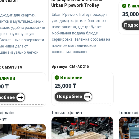
а Vision
Urban Pipework Trolley
деталей.
В на
35,00
Urban Pipework Trolley подходит
одходит для квартир,
для дома, кафе или банкетного
ентов и мультимедийных
Подро
пространства, где требуется
 важно удобно разместить
мобильная подача блюд и
ор и сопутствующую
сервировка. Тележка собрана на
 Стеклянные поверхности
прочном металлическом
тые ниши делают
основании, оснащена
цию визуально лёгкой.
креплениями для стаканов.
нные материалы
Колёса обеспечивают свободное
вают практичность и
Артикул: CM-AC246
: CM5813 TV
перемещение без перегрузки
ый внешний вид в
пространства.
В наличии
ной эксплуатации.
наличии
25,000
₸
00
₸
Подробнее
робнее
 офлайн
Только офлайн
Только о
30%