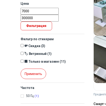
Цена
Фильтрация
Фильтр по стикерам
💸 Скидка
(3)
🏷️ Витринный
(1)
🏢 Только в магазине
(11)
Применить
Частота
Предметы
50 Гц
(1)
Смарт-с