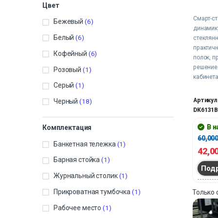
Цвет
Смарт-ст
Бежевый
(6)
динамик
Белый
(6)
стеклян
практич
Кофейный
(6)
полок, п
решение 
Розовый
(1)
кабинета
Серый
(1)
воздушна
простра
Артикул
Черный
(18)
и технол
DK6131B
Возможн
градусов
В 
Комплектация
хранения
60,00
Банкетная тележка
(1)
статично
42,0
активног
Барная стойка
(1)
комфорт
Под
времяпр
Журнальный столик
(1)
Прикроватная тумбочка
(1)
Только
Рабочее место
(1)