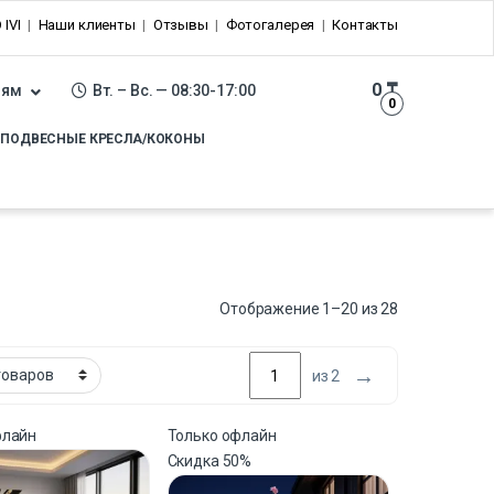
 IVI
Наши клиенты
Отзывы
Фотогалерея
Контакты
0
₸
лям
Вт. – Вс. — 08:30-17:00
0
ПОДВЕСНЫЕ КРЕСЛА/КОКОНЫ
Отображение 1–20 из 28
→
из 2
флайн
Только офлайн
Скидка
50%