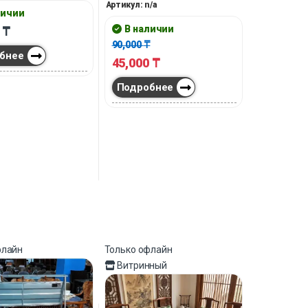
Артикул: n/a
личии
В наличии
0
₸
90,000
₸
бнее
45,000
₸
Подробнее
флайн
Только офлайн
Витринный