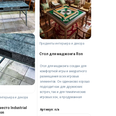
Предметы интерьера и декора
Стол для маджонга Ron
Стол для маджонга создан для
комфортной игры и аккуратного
размещения всех игровых
элементов. Он одинаково хорошо
подходит как для дружеских
встреч, так и для тематических
игровых зон, а продуманная
нтерьера и декора
конструкция делает каждую
есто Industrial
партию более приятной и
Артикул: n/a
ion
увлекательной.