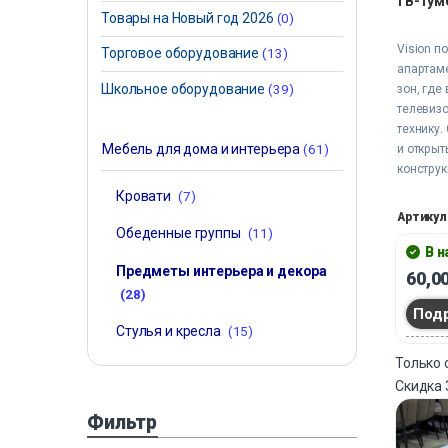
ТВ-тумб
Товары на Новый год 2026
(0)
Vision п
Торговое оборудование
(13)
апартам
Школьное оборудование
(39)
зон, где
телевиз
технику.
Мебель для дома и интерьера
(61)
и откры
конструк
Совреме
Кровати
(7)
обеспечи
Артикул
аккуратн
Обеденные группы
(11)
ежеднев
В 
Предметы интерьера и декора
60,0
(28)
Под
Стулья и кресла
(15)
Только
Скидка
Фильтр