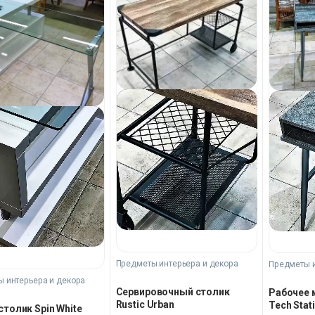
Предметы интерьера и декора
Предметы и
 интерьера и декора
Сервировочный столик
Рабочее м
Rustic Urban
Tech Stat
толик Spin White