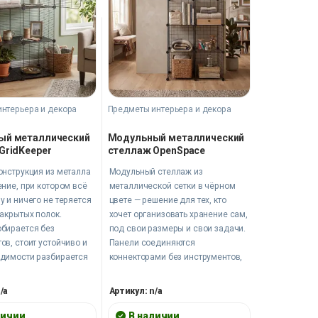
нтерьера и декора
Предметы интерьера и декора
ый металлический
Модульный металлический
GridKeeper
стеллаж OpenSpace
онструкция из металла
Модульный стеллаж из
ение, при котором всё
металлической сетки в чёрном
у и ничего не теряется
цвете — решение для тех, кто
закрытых полок.
хочет организовать хранение сам,
обирается без
под свои размеры и свои задачи.
ов, стоит устойчиво и
Панели соединяются
одимости разбирается
коннекторами без инструментов,
о, как был собран.
ячейки открытые — содержимое
ля дома, шоурума,
всегда перед глазами.
/a
Артикул: n/a
юбого пространства,
Гардеробная, прихожая,
порядок.
кладовка, торговый зал —
личии
В наличии