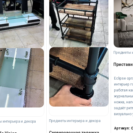
Предметы и
Приставн
Eclipse ор
интерьер г
работая ка
журнальный
ножка, нап
задаёт рит
визуально
вытянутую 
Предметы интерьера и декора
 интерьера и декора
металл соз
Артикул: 
графичный
Сервировочная тележка