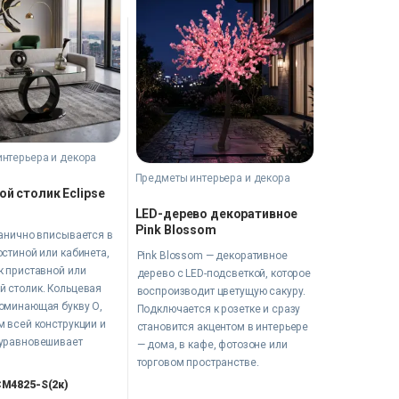
нтерьера и декора
Предметы интерьера и декора
ой столик Eclipse
LED-дерево декоративное
Pink Blossom
ганично вписывается в
остиной или кабинета,
Pink Blossom — декоративное
к приставной или
дерево с LED-подсветкой, которое
 столик. Кольцевая
воспроизводит цветущую сакуру.
оминающая букву О,
Подключается к розетке и сразу
м всей конструкции и
становится акцентом в интерьере
 уравновешивает
— дома, в кафе, фотозоне или
столешницу. Стекло и
торговом пространстве.
дают чёткий,
CM4825-S(2к)
 образ без лишних