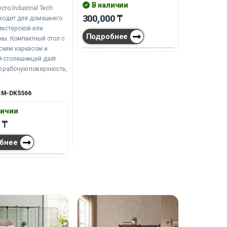
В наличии
то Industrial Tech
300,000
₸
дходит для домашнего
мастерской или
Подробнее
ны. Компактный стол с
ским каркасом и
й столешницей даёт
 рабочую поверхность,
ой ящик и боковые
огают держать под
CM-DK5566
ику и мелочи. Строгий
т подчёркивает
личии
ьный характер и не
0
₸
от задач.
бнее