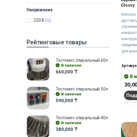
Glossy
Напряжение
Консоль 
220 В
(1)
дух горо
строгим
контрас
констру
Рейтинговые товары
секциями
для хран
аксессуа
Тестомес спиральный 60л
визуаль
В наличии
Артикул
интерьер
660,000
₸
превраща
В 
в закон
30,0
композиц
Тестомес спиральный 50л
В наличии
и визуал
Под
590,000
₸
Тестомес спиральный 40л
В наличии
380,000
₸