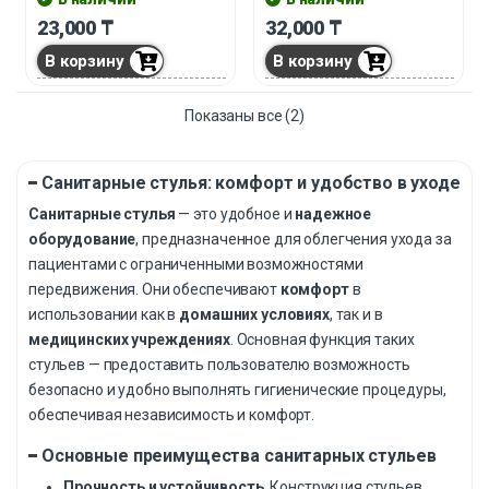
Особенности стула включают
уход за стулом максимально
23,000
₸
32,000
₸
откидную крышку,
простым и удобным.
противоскользящие
В корзину
В корзину
подлокотники и съёмное
санитарное оснащение.
Показаны все (2)
Санитарные стулья: комфорт и удобство в уходе
Санитарные стулья
— это удобное и
надежное
оборудование
, предназначенное для облегчения ухода за
пациентами с ограниченными возможностями
передвижения. Они обеспечивают
комфорт
в
использовании как в
домашних условиях
, так и в
медицинских учреждениях
. Основная функция таких
стульев — предоставить пользователю возможность
безопасно и удобно выполнять гигиенические процедуры,
обеспечивая независимость и комфорт.
Основные преимущества санитарных стульев
Прочность и устойчивость
. Конструкция стульев