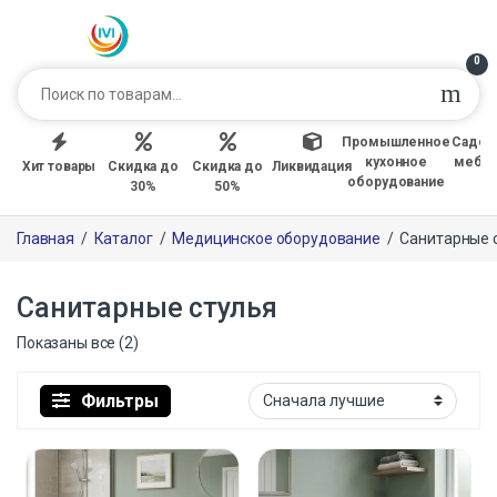
0
Промышленное
Садов
кухонное
мебе
Хит товары
Скидка до
Скидка до
Ликвидация
оборудование
30%
50%
Главная
/
Каталог
/
Медицинское оборудование
/
Санитарные 
Санитарные стулья
Показаны все (2)
Фильтры