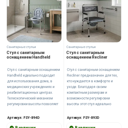
Санитарные стулья
Санитарные стулья
Стул с санитарным
Стул с санитарным
оснащением Handheld
оснащением Recliner
Стул с санитарным оснащением
Стул с санитарным оснащением
Handheld идеально подходит
Recliner предназначен для тех,
для использования дома, в
кто нуждается в комфорте и
медицинских учреждениях и
уходе. Благодаря своим
реабилитационных центрах.
компактным размерам и
Телескопический механизм
возможности регулировки
регулировки высоты позволяет
высоты этот стул идеально
настроить стул под
подойдёт как для домашнего
индивидуальные потребности
использования, так и для
Артикул: FSY-894D
Артикул: FSY-893D
пользователя, а съёмное
медицинских учреждений.
санитарное оснащение делает
В наличии
В наличии