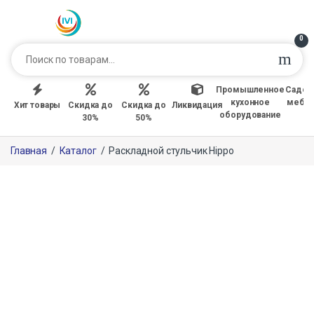
0
Промышленное
Садов
кухонное
мебе
Хит товары
Скидка до
Скидка до
Ликвидация
оборудование
30%
50%
Главная
/
Каталог
/
Раскладной стульчик Hippo