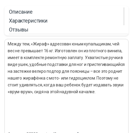
Описание
Характеристики
Отзывы
Между тем, «Жираф» адресован юным купальщикам, чей
вес не превышает 16 кг. Изготовлен он из плотного винила,
имеет в комплекте ремонтную заплату. Ухватистые ручки в
виде ушек, удобные подставки для ног и пристегивающийся
на застежке велкро подпор для поясницы – все это роднит
нашего жирафёнка с мото- или гидроциклом. Поэтому не
стоит удивляться, когда ваш ребенок будет издавать звуки
«врум-врум», сидя на этой надувной качалке.