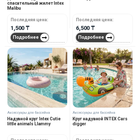
спасательный жилет Intex
Malibu
Последняя цена:
Последняя цена:
1,500
₸
6,500
₸
Подробнее
Подробнее
Аксессуары для бассейна
Аксессуары для бассейна
Надувной круг Intex Cutie
Круг надувной INTEX Cars
little animals Llammy
digger