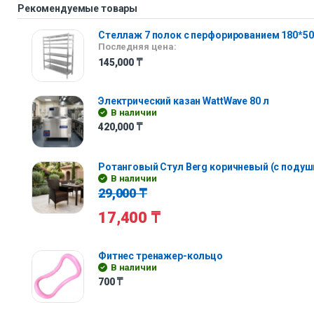
Рекомендуемые товары
Стеллаж 7 полок с перфорированием 180*50
Последняя цена:
145,000
₸
Электрический казан WattWave 80 л
В наличии
420,000
₸
Ротанговый Стул Berg коричневый (с подуш
В наличии
29,000
₸
17,400
₸
Фитнес тренажер-кольцо
В наличии
700
₸