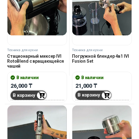
Техника для кухни
Техника для кухни
Погружной блендер 4в1 IVI
Стационарный миксер IVI
Fusion Set
RotoBlend с вращающейся
чашей
В наличии
В наличии
21,000
₸
26,000
₸
В корзину
В корзину