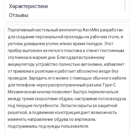
Характеристики
Отзывы
Портативный настольный вентилятор AeroMini разработан
для создания персональной прохлады на рабочем столе, в
уютном домашнем уголке или во время поездок. Этот
прибор выполнен из легкого пластика и станет постоянным
спутником в жаркие дни. Благодаря встроенному
аккумулятору устройство полностью автономно, избавляет
от привязки к розеткам и работает абсолютно везде без
проводов. Зарядить его можно с помощью обычного кабеля
для телефона через распространенный разъем Type-С.
Механическая кнопка позволяет быстро переключаться
между тремя скоростями обдува, настраивая поток воздуха
под текущие потребности. Лопасти скрыты за защитной
решеткой, а подвижная конструкция дает возможность
изменять направление обдува по вертикали,
подстраиваясь под нужды пользователя.