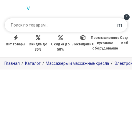
0
Промышленное
Садов
кухонное
мебе
Хит товары
Скидка до
Скидка до
Ликвидация
оборудование
30%
50%
Главная
/
Каталог
/
Массажеры и массажные кресла
/
Электро