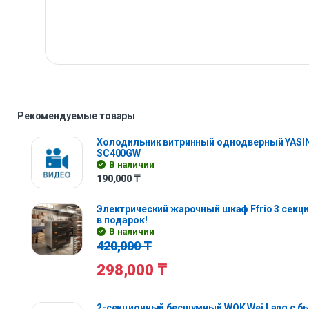
Рекомендуемые товары
Холодильник витринный однодверный YASIN
SC400GW
В наличии
190,000
₸
Электрический жарочный шкаф Ffrio 3 секц
в подарок!
В наличии
420,000
₸
298,000
₸
2-секционный бесшумный WOK Wei Lang с 