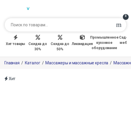
0
Промышленное
Садов
кухонное
мебе
Хит товары
Скидка до
Скидка до
Ликвидация
оборудование
30%
50%
Главная
/
Каталог
/
Массажеры и массажные кресла
/
Массажн
Хит