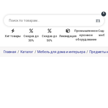
0
Промышленное
Садов
кухонное
мебе
Хит товары
Скидка до
Скидка до
Ликвидация
оборудование
30%
50%
Главная
/
Каталог
/
Мебель для дома и интерьера
/
Предметы и