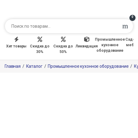
0
Промышленное
Садов
кухонное
мебе
Хит товары
Скидка до
Скидка до
Ликвидация
оборудование
30%
50%
Главная
/
Каталог
/
Промышленное кухонное оборудование
/
К