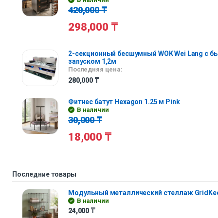
420,000
₸
298,000
₸
2-секционный бесшумный WOK Wei Lang с 
запуском 1,2м
Последняя цена:
280,000
₸
Фитнес батут Hexagon 1.25 м Pink
В наличии
30,000
₸
18,000
₸
Последние товары
Модульный металлический стеллаж GridKe
В наличии
24,000
₸