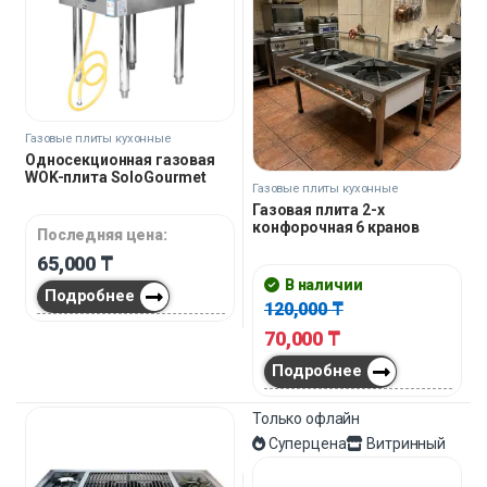
Газовые плиты кухонные
Односекционная газовая
WOK-плита SoloGourmet
Газовые плиты кухонные
Газовая плита 2-х
конфорочная 6 кранов
Последняя цена:
65,000
₸
В наличии
Подробнее
120,000
₸
70,000
₸
Подробнее
Только офлайн
Суперцена
Витринный