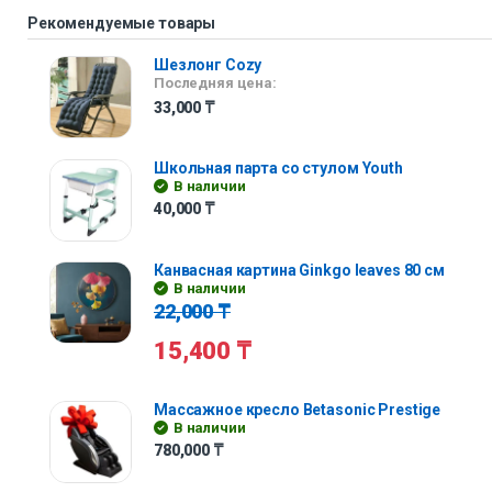
Рекомендуемые товары
Шезлонг Cozy
Последняя цена:
33,000
₸
Школьная парта со стулом Youth
В наличии
40,000
₸
Канвасная картина Ginkgo leaves 80 см
В наличии
22,000
₸
15,400
₸
Массажное кресло Betasonic Prestige
В наличии
780,000
₸