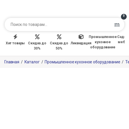
0
Промышленное
Садов
кухонное
мебе
Хит товары
Скидка до
Скидка до
Ликвидация
оборудование
30%
50%
Главная
/
Каталог
/
Промышленное кухонное оборудование
/
Т