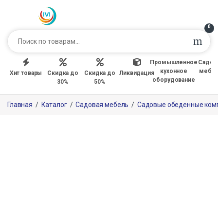
0
Промышленное
Садов
кухонное
мебе
Хит товары
Скидка до
Скидка до
Ликвидация
оборудование
30%
50%
Главная
/
Каталог
/
Садовая мебель
/
Садовые обеденные ком