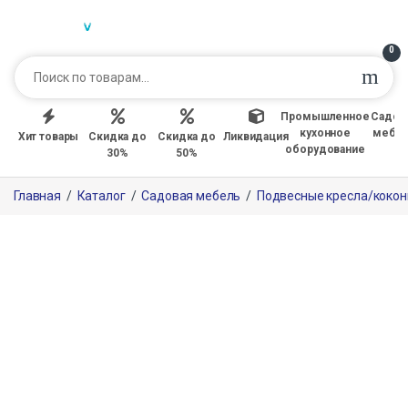
0
Промышленное
Садов
кухонное
мебе
Хит товары
Скидка до
Скидка до
Ликвидация
оборудование
30%
50%
Главная
/
Каталог
/
Садовая мебель
/
Подвесные кресла/коко