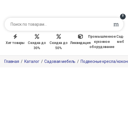
0
Промышленное
Садов
кухонное
мебе
Хит товары
Скидка до
Скидка до
Ликвидация
оборудование
30%
50%
Главная
/
Каталог
/
Садовая мебель
/
Подвесные кресла/коко