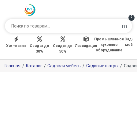
0
Промышленное
Садов
кухонное
мебе
Хит товары
Скидка до
Скидка до
Ликвидация
оборудование
30%
50%
Главная
/
Каталог
/
Садовая мебель
/
Садовые шатры
/
Садов