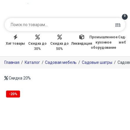
0
Промышленное
Садов
кухонное
мебе
Хит товары
Скидка до
Скидка до
Ликвидация
оборудование
30%
50%
Главная
/
Каталог
/
Садовая мебель
/
Садовые шатры
/
Садов
Скидка
20%
-
20%