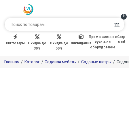
0
Промышленное
Садов
кухонное
мебе
Хит товары
Скидка до
Скидка до
Ликвидация
оборудование
30%
50%
Главная
/
Каталог
/
Садовая мебель
/
Садовые шатры
/
Садов