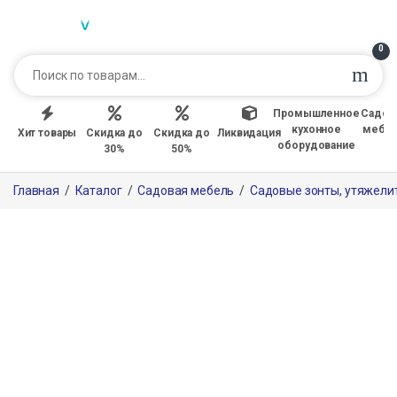
0
Промышленное
Садов
кухонное
мебе
Хит товары
Скидка до
Скидка до
Ликвидация
оборудование
30%
50%
Главная
/
Каталог
/
Садовая мебель
/
Садовые зонты, утяжели