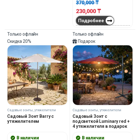
370,000
₸
230,000
₸
Подробнее
Только офлайн
Только офлайн
Скидка
20%
Подарок
Садовые зонты, утяжелители
Садовые зонты, утяжелители
Садовый Зонт Barry с
Садовый Зонт с
утяжелителем
подсветкой Luminary red +
4 утяжелителя в подарок
В наличии
В наличии