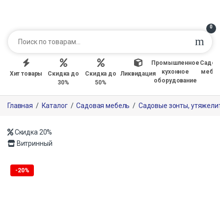
0
Промышленное
Садов
кухонное
мебе
Хит товары
Скидка до
Скидка до
Ликвидация
оборудование
30%
50%
Главная
/
Каталог
/
Садовая мебель
/
Садовые зонты, утяжели
Скидка
20%
Витринный
Только офлайн
-
20%