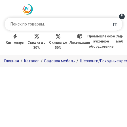
0
Промышленное
Садов
кухонное
мебе
Хит товары
Скидка до
Скидка до
Ликвидация
оборудование
30%
50%
Главная
/
Каталог
/
Садовая мебель
/
Шезлонги/Походные кре