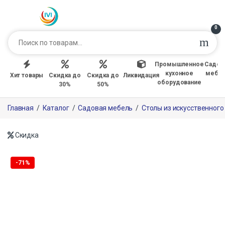
0
Промышленное
Садов
кухонное
мебе
Хит товары
Скидка до
Скидка до
Ликвидация
оборудование
30%
50%
Главная
/
Каталог
/
Садовая мебель
/
Столы из искусственного
Скидка
Только офлайн
-
71%