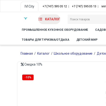
IVI City
+7 (747) 595 05 12
+7 (747) 595 05 13
ivi
КАТАЛОГ
ПРОМЫШЛЕННОЕ КУХОННОЕ ОБОРУДОВАНИЕ
САДОВ
ТОВАРЫ ДЛЯ ТУРИЗМА/ОТДЫХА
ДЕТСКИЙ МИР
Главная
/
Каталог
/
Школьное оборудование
/
Детск
Скидка
10%
Только офлайн
-
10%