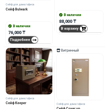
Сейф для дома/офиса
Сейф Bulwark
В наличии
88,000
₸
В наличии
В корзину
76,000
₸
Подробнее
Витринный
Сейф для дома/офиса
Сейф Keeper
Сейф для дома/офиса
Сейф Cover up