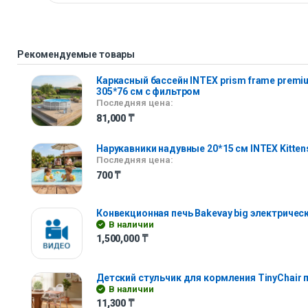
Рекомендуемые товары
Каркасный бассейн INTEX prism frame premi
305*76 см с фильтром
Последняя цена:
81,000
₸
Нарукавники надувные 20*15 см INTEX Kitten
Последняя цена:
700
₸
Конвекционная печь Bakevay big электричес
В наличии
1,500,000
₸
Детский стульчик для кормления TinyChair
В наличии
11,300
₸