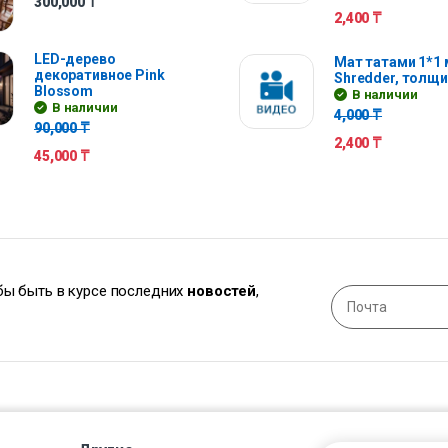
300,000
₸
2,400
₸
LED-дерево
Мат татами 1*1 
декоративное Pink
Shredder, толщи
Blossom
В наличии
В наличии
4,000
₸
90,000
₸
2,400
₸
45,000
₸
обы быть в курсе последних
новостей
,