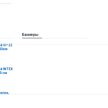
Баннеры
й 61*22
 Glow
й INTEX
25 см
erine,