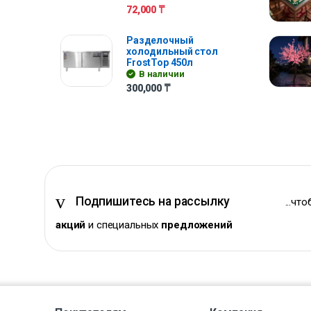
72,000
₸
Разделочный
холодильный стол
FrostTop 450л
В наличии
300,000
₸
Подпишитесь на рассылку
...чт
акций
и специальных
предложений