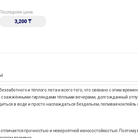
Последняя цена:
3,200
₸
ы
ззаботного и тёплого лета и всего того, что связано с этим време
ики с зажжёнными гирляндами тёплыми вечерами, долгожданный отпу
диться в воде и просто наслаждаться бездельем, попивая коктейль
 отличается прочностью и невероятной износостойкостью. Поэтому
скором времени.