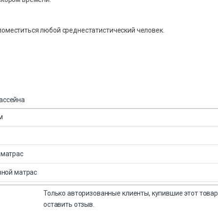
 поместиться любой среднестатистический человек.
ассейна
м
 матрас
вной матрас
Только авторизованные клиенты, купившие этот товар
оставить отзыв.