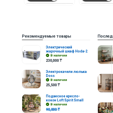
Рекомендуемые товары
Послед
Электрический
жарочный шкаф Hoda-2
В наличии
230,000
₸
Электрокачели люлька
Doss
В наличии
25,500
₸
Подвесное кресло-
кокон Loft Spirit Small
В наличии
90,000
₸