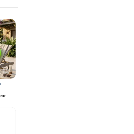
а
Neon