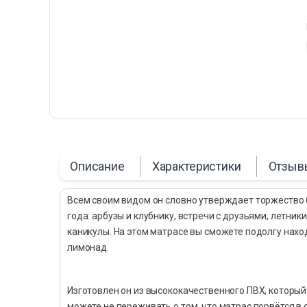
Описание
Характеристики
Отзыв
Всем своим видом он словно утверждает торжество бе
года: арбузы и клубнику, встречи с друзьями, летн
каникулы. На этом матрасе вы сможете подолгу нахо
лимонад.
Изготовлен он из высококачественного ПВХ, который
можете не переживать о том, что матрас порвётся в 