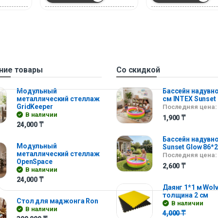
ние товары
Со скидкой
Модульный
Бассейн надувно
металлический стеллаж
см INTEX Sunset
GridKeeper
Последняя цена:
В наличии
1,900
₸
24,000
₸
Бассейн надувно
Модульный
Sunset Glow 86*
металлический стеллаж
Последняя цена:
OpenSpace
2,600
₸
В наличии
24,000
₸
Даянг 1*1 м Wolv
толщина 2 см
Стол для маджонга Ron
В наличии
В наличии
4,000
₸