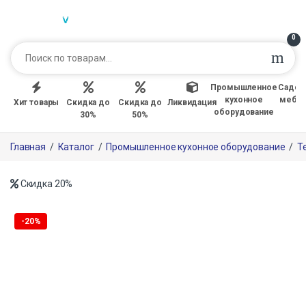
0
Промышленное
Садов
кухонное
мебе
Хит товары
Скидка до
Скидка до
Ликвидация
оборудование
30%
50%
Главная
/
Каталог
/
Промышленное кухонное оборудование
/
Т
Скидка
20%
Только офлайн
-
20%