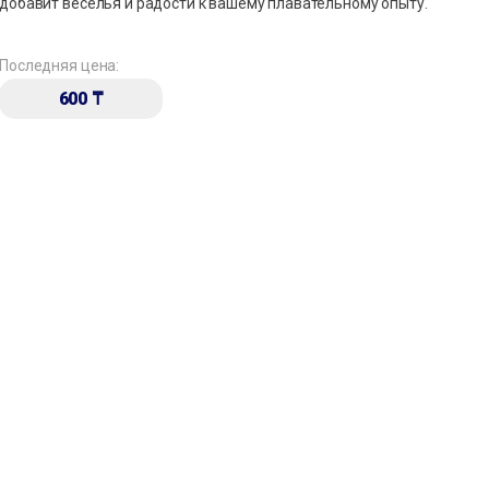
добавит веселья и радости к вашему плавательному опыту.
Последняя цена:
600
₸