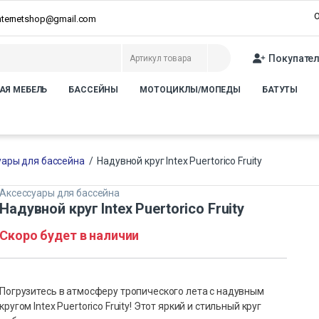
О
internetshop@gmail.com
Покупате
АЯ МЕБЕЛЬ
БАССЕЙНЫ
МОТОЦИКЛЫ/МОПЕДЫ
БАТУТЫ
уары для бассейна
/
Надувной круг Intex Puertorico Fruity
Аксессуары для бассейна
Надувной круг Intex Puertorico Fruity
Скоро будет в наличии
Погрузитесь в атмосферу тропического лета с надувным
кругом Intex Puertorico Fruity! Этот яркий и стильный круг