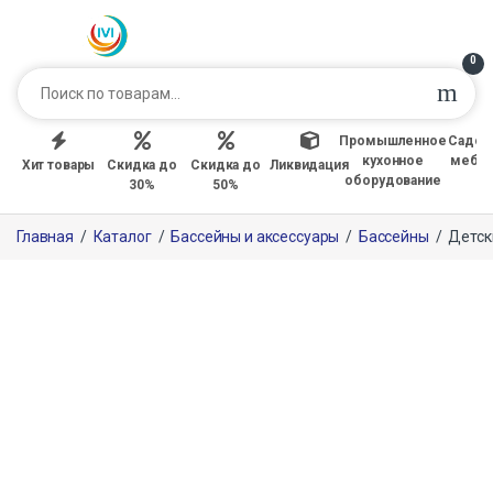
0
Промышленное
Садов
кухонное
мебе
Хит товары
Скидка до
Скидка до
Ликвидация
оборудование
30%
50%
Главная
/
Каталог
/
Бассейны и аксессуары
/
Бассейны
/
Детск