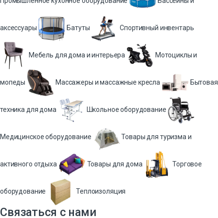
Промышленное кухонное оборудование
Бассейны и
аксессуары
Батуты
Спортивный инвентарь
Мебель для дома и интерьера
Мотоциклы и
мопеды
Массажеры и массажные кресла
Бытовая
техника для дома
Школьное оборудование
Медицинское оборудование
Товары для туризма и
активного отдыха
Товары для дома
Торговое
оборудование
Теплоизоляция
Связаться с нами