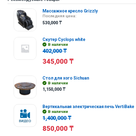
Массажное кресло Grizzly
Последняя цена:
530,000
₸
Скутер Cyclops white
В наличии
402,000
₸
345,000
₸
Стол для хого Sichuan
В наличии
1,150,000
₸
Вертикальная электрическая печь VertiBake
В наличии
1,400,000
₸
850,000
₸