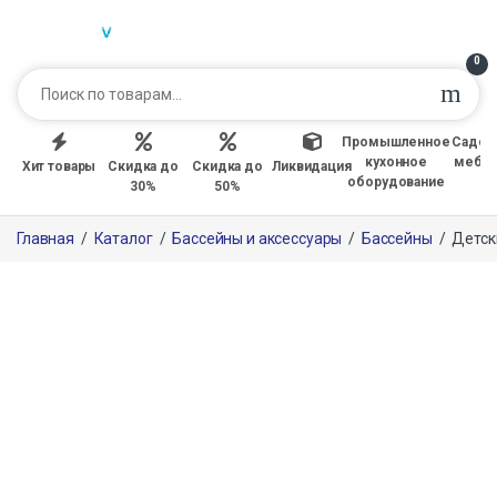
0
Промышленное
Садов
кухонное
мебе
Хит товары
Скидка до
Скидка до
Ликвидация
оборудование
30%
50%
Главная
/
Каталог
/
Бассейны и аксессуары
/
Бассейны
/
Детски