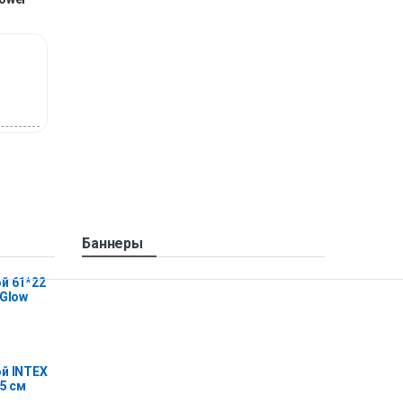
Баннеры
й 61*22
 Glow
й INTEX
25 см