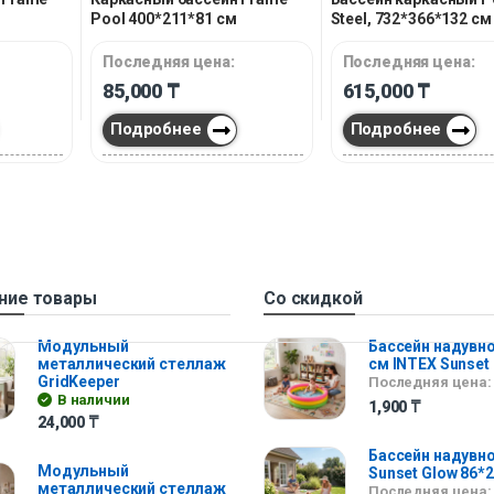
Pool 400*211*81 см
Steel, 732*366*132 см
Bestway
Последняя цена:
Последняя цена:
85,000
₸
615,000
₸
Подробнее
Подробнее
ние товары
Со скидкой
Модульный
Бассейн надувно
металлический стеллаж
см INTEX Sunset
GridKeeper
Последняя цена:
В наличии
1,900
₸
24,000
₸
Бассейн надувно
Модульный
Sunset Glow 86*
металлический стеллаж
Последняя цена: