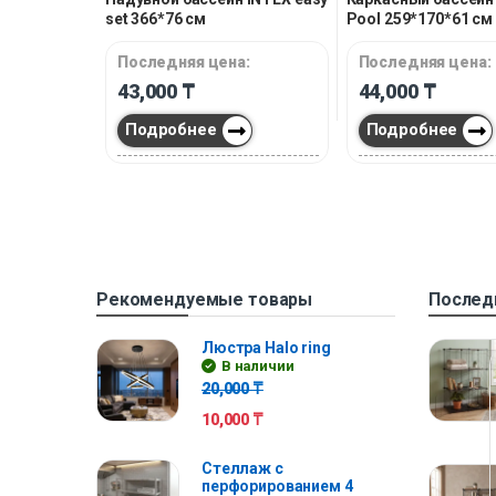
set 366*76 см
Pool 259*170*61 см
Последняя цена:
Последняя цена:
43,000
₸
44,000
₸
Подробнее
Подробнее
Рекомендуемые товары
Послед
Люстра Halo ring
В наличии
20,000
₸
10,000
₸
Стеллаж с
перфорированием 4