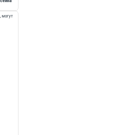
асейна
, могут