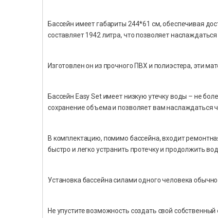
Бассейн имеет габариты 244*61 см, обеспечивая дос
составляет 1942 литра, что позволяет наслаждатьс
Изготовлен он из прочного ПВХ и полиэстера, эти ма
Бассейн Easy Set имеет низкую утечку воды – не боле
сохранение объема и позволяет вам наслаждаться ч
В комплектацию, помимо бассейна, входит ремонтна
быстро и легко устранить протечку и продолжить во
Установка бассейна силами одного человека обычно 
Не упустите возможность создать свой собственный 