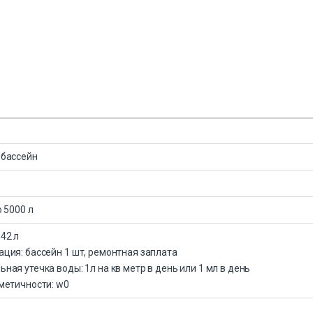
 бассейн
о 5000 л
42 л
ция: бассейн 1 шт, ремонтная заплата
ная утечка воды: 1л на кв метр в день или 1 мл в день
метичности: w0