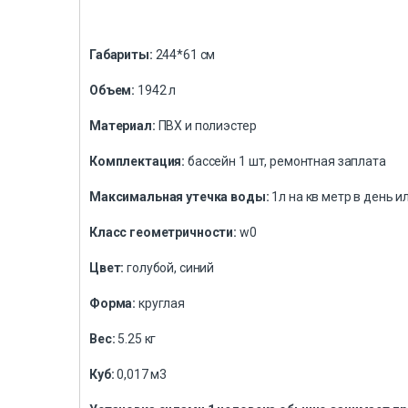
​Габариты:
244*61 см
Объем:
1942 л
Материал:
ПВХ и полиэстер
Комплектация:
бассейн 1 шт, ремонтная заплата
Максимальная утечка воды:
1л на кв метр в день и
Класс геометричности:
w0
Цвет:
голубой, синий
Форма:
круглая
Вес:
5.25 кг
Куб:
0,017 м3