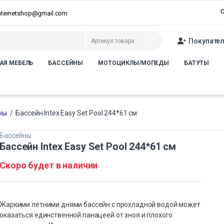
О
internetshop@gmail.com
Покупате
АЯ МЕБЕЛЬ
БАССЕЙНЫ
МОТОЦИКЛЫ/МОПЕДЫ
БАТУТЫ
ны
/
Бассейн Intex Easy Set Pool 244*61 см
Бассейны
Бассейн Intex Easy Set Pool 244*61 см
Скоро будет в наличии
Жаркими летними днями бассейн с прохладной водой может
оказаться единственной панацеей от зноя и плохого