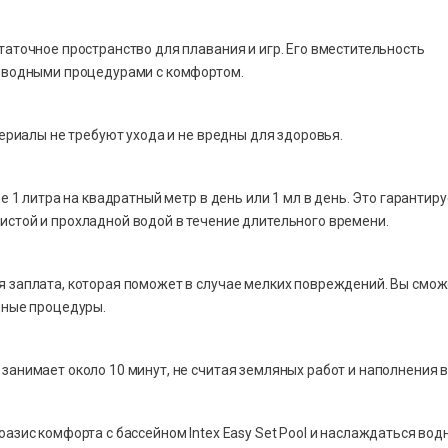
таточное пространство для плавания и игр. Его вместительность
я водными процедурами с комфортом.
териалы не требуют ухода и не вредны для здоровья.
е 1 литра на квадратный метр в день или 1 мл в день. Это гарантиру
истой и прохладной водой в течение длительного времени.
я заплата, которая поможет в случае мелких повреждений. Вы смож
дные процедуры.
занимает около 10 минут, не считая земляных работ и наполнения 
оазис комфорта с бассейном Intex Easy Set Pool и наслаждаться во