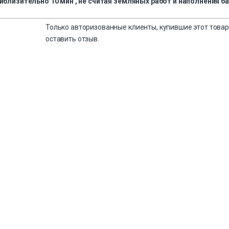
близительно 10 мин , не считая земляных работ и наполнения б
Только авторизованные клиенты, купившие этот товар
оставить отзыв.