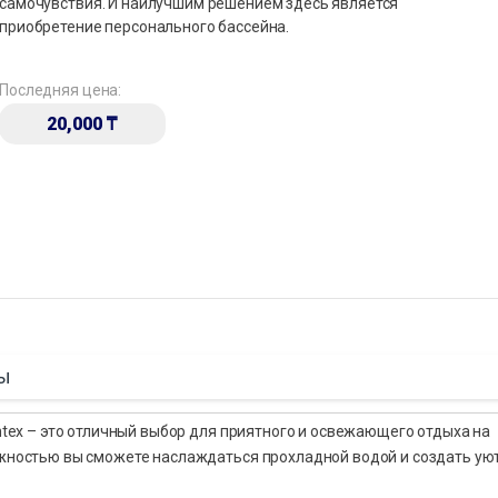
самочувствия. И наилучшим решением здесь является
приобретение персонального бассейна.
Последняя цена:
20,000
₸
ы
Intex – это отличный выбор для приятного и освежающего отдыха на
дежностью вы сможете наслаждаться прохладной водой и создать у