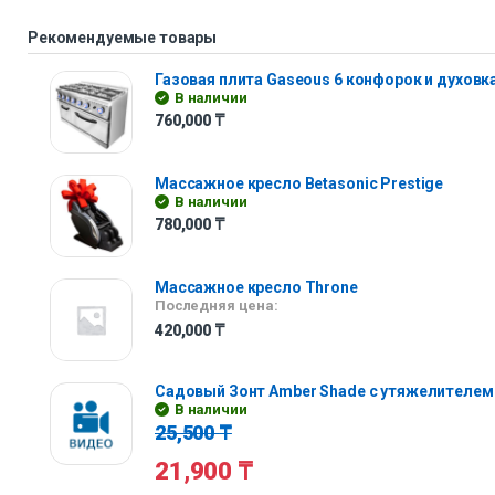
Рекомендуемые товары
Газовая плита Gaseous 6 конфорок и духовк
В наличии
760,000
₸
Массажное кресло Betasonic Prestige
В наличии
780,000
₸
Массажное кресло Throne
Последняя цена:
420,000
₸
Садовый Зонт Amber Shade с утяжелителем
В наличии
25,500
₸
21,900
₸