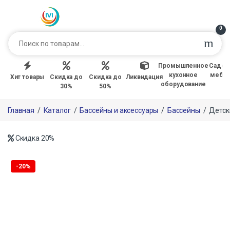
0
Промышленное
Садов
кухонное
мебе
Хит товары
Скидка до
Скидка до
Ликвидация
оборудование
30%
50%
Главная
/
Каталог
/
Бассейны и аксессуары
/
Бассейны
/
Детск
Скидка
20%
-
20%