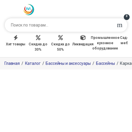
0
Промышленное
Садов
кухонное
мебе
Хит товары
Скидка до
Скидка до
Ликвидация
оборудование
30%
50%
Главная
/
Каталог
/
Бассейны и аксессуары
/
Бассейны
/
Карка