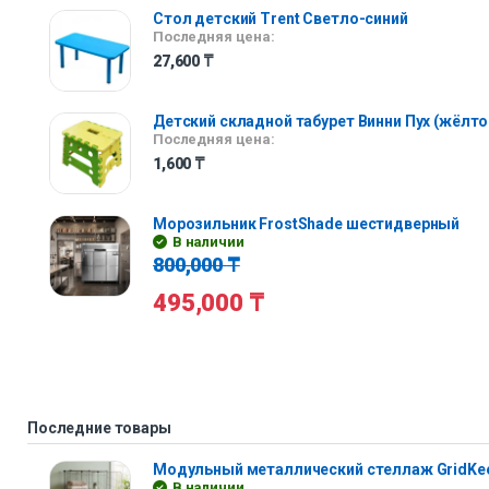
Стол детский Trent Светло-синий
Последняя цена:
27,600
₸
Детский складной табурет Винни Пух (жёлт
Последняя цена:
1,600
₸
Морозильник FrostShade шестидверный
В наличии
800,000
₸
495,000
₸
Последние товары
Модульный металлический стеллаж GridKe
В наличии