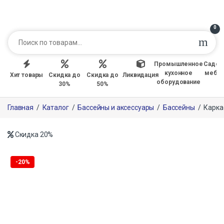
0
Промышленное
Садов
кухонное
мебе
Хит товары
Скидка до
Скидка до
Ликвидация
оборудование
30%
50%
Главная
/
Каталог
/
Бассейны и аксессуары
/
Бассейны
/
Карка
Скидка
20%
-
20%