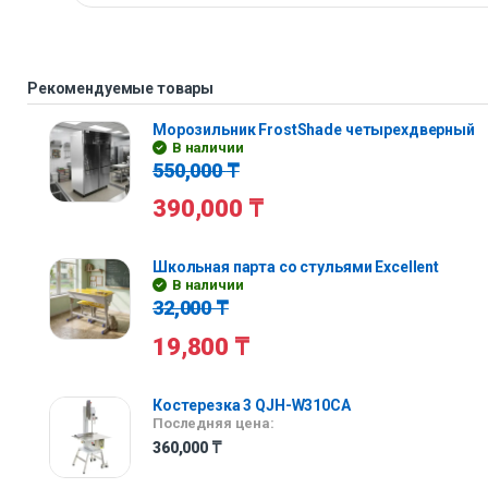
Рекомендуемые товары
Морозильник FrostShade четырехдверный
В наличии
550,000
₸
390,000
₸
Школьная парта со стульями Excellent
В наличии
32,000
₸
19,800
₸
Костерезка 3 QJH-W310CA
Последняя цена:
360,000
₸