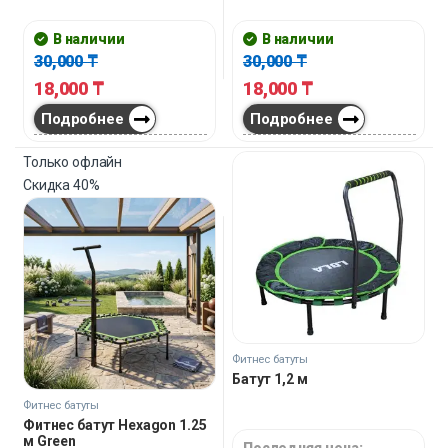
В наличии
В наличии
30,000
₸
30,000
₸
18,000
₸
18,000
₸
Подробнее
Подробнее
Только офлайн
Скидка
40%
Фитнес батуты
Батут 1,2 м
Фитнес батуты
Фитнес батут Hexagon 1.25
м Green