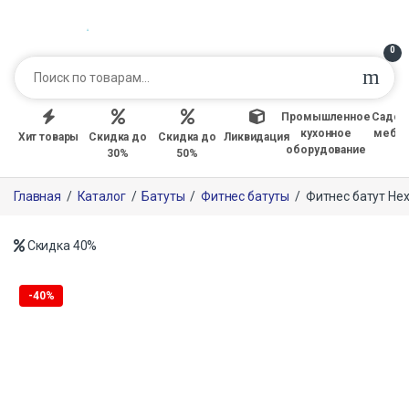
0
Промышленное
Садов
кухонное
мебе
Хит товары
Скидка до
Скидка до
Ликвидация
оборудование
30%
50%
Главная
/
Каталог
/
Батуты
/
Фитнес батуты
/
Фитнес батут Hex
Скидка
40%
Только офлайн
-
40%