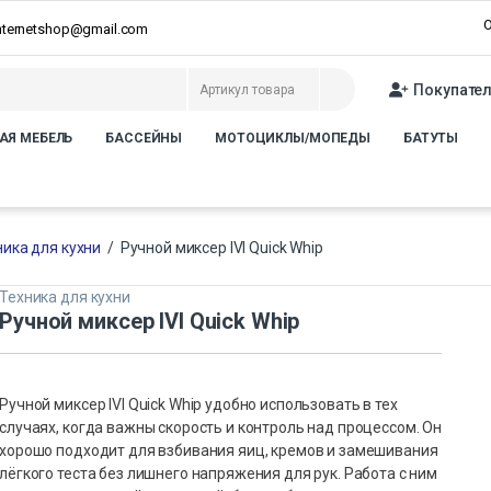
О
internetshop@gmail.com
Покупате
АЯ МЕБЕЛЬ
БАССЕЙНЫ
МОТОЦИКЛЫ/МОПЕДЫ
БАТУТЫ
ника для кухни
/
Ручной миксер IVI Quick Whip
Техника для кухни
Ручной миксер IVI Quick Whip
Ручной миксер IVI Quick Whip удобно использовать в тех
случаях, когда важны скорость и контроль над процессом. Он
хорошо подходит для взбивания яиц, кремов и замешивания
лёгкого теста без лишнего напряжения для рук. Работа с ним