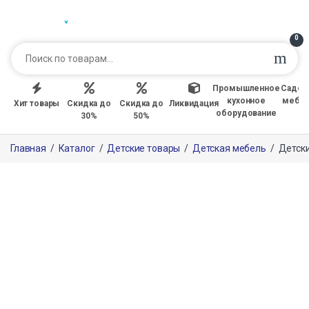
0
Промышленное
Садов
кухонное
мебе
Хит товары
Скидка до
Скидка до
Ликвидация
оборудование
30%
50%
Главная
/
Каталог
/
Детские товары
/
Детская мебель
/
Детски