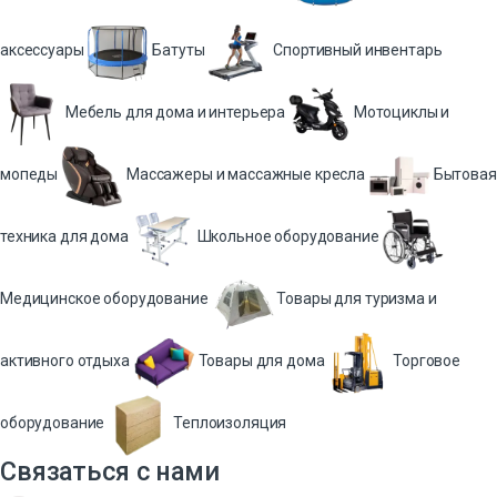
аксессуары
Батуты
Спортивный инвентарь
Мебель для дома и интерьера
Мотоциклы и
мопеды
Массажеры и массажные кресла
Бытовая
техника для дома
Школьное оборудование
Медицинское оборудование
Товары для туризма и
активного отдыха
Товары для дома
Торговое
оборудование
Теплоизоляция
Связаться с нами