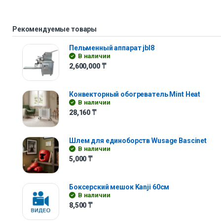
Рекомендуемые товары
Пельменный аппарат jbl8
В наличии
2,600,000
₸
Конвекторный обогреватель Mint Heat
В наличии
28,160
₸
Шлем для единоборств Wusage Bascinet
В наличии
5,000
₸
Боксерский мешок Kanji 60см
В наличии
8,500
₸