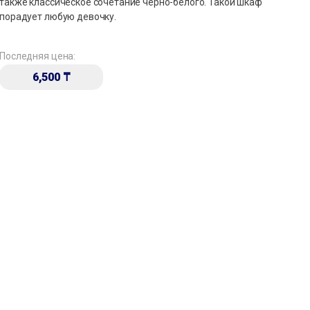
также классическое сочетание чёрно-белого. Такой шкаф
порадует любую девочку.
Последняя цена:
6,500
₸