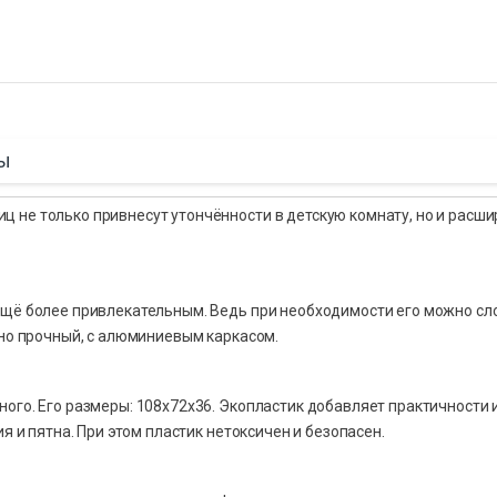
ы
 не только привнесут утончённости в детскую комнату, но и расши
ещё более привлекательным. Ведь при необходимости его можно сл
ьно прочный, с алюминиевым каркасом.
ого. Его размеры: 108х72х36. Экопластик добавляет практичности 
я и пятна. При этом пластик нетоксичен и безопасен.