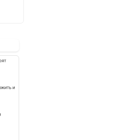
рят
ожить и
и