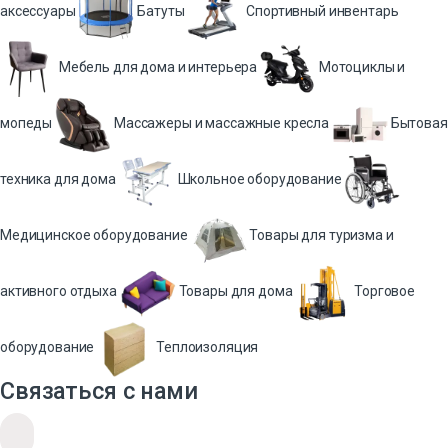
аксессуары
Батуты
Спортивный инвентарь
Мебель для дома и интерьера
Мотоциклы и
мопеды
Массажеры и массажные кресла
Бытовая
техника для дома
Школьное оборудование
Медицинское оборудование
Товары для туризма и
активного отдыха
Товары для дома
Торговое
оборудование
Теплоизоляция
Связаться с нами