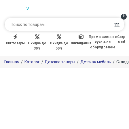
0
Промышленное
Садов
кухонное
мебе
Хит товары
Скидка до
Скидка до
Ликвидация
оборудование
30%
50%
Главная
/
Каталог
/
Детские товары
/
Детская мебель
/
Складн