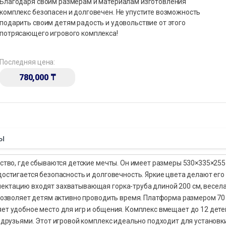
Благодаря своим размерам и материалам изготовления
комплекс безопасен и долговечен. Не упустите возможность
подарить своим детям радость и удовольствие от этого
потрясающего игрового комплекса!
Последняя цена:
780,000
₸
ы
нство, где сбываются детские мечты. Он имеет размеры 530×335×255
достигается безопасность и долговечность. Яркие цвета делают его
лектацию входят захватывающая горка-труба длиной 200 см, весел
 позволяет детям активно проводить время. Платформа размером 70 
яет удобное место для игр и общения. Комплекс вмещает до 12 дете
с друзьями. Этот игровой комплекс идеально подходит для установк