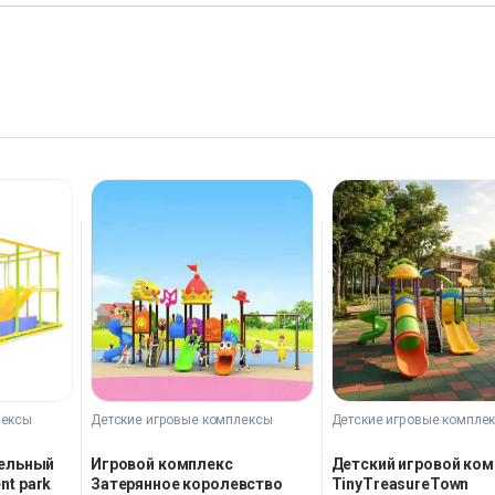
лексы
Детские игровые комплексы
Детские игровые компле
тельный
Игровой комплекс
Детский игровой ко
t park
Затерянное королевство
TinyTreasureTown