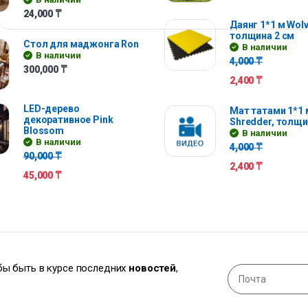
24,000
₸
Даянг 1*1 м Wolv
толщина 2 см
Стол для маджонга Ron
В наличии
В наличии
4,000
₸
300,000
₸
2,400
₸
LED-дерево
Мат татами 1*1 
декоративное Pink
Shredder, толщи
Blossom
В наличии
В наличии
4,000
₸
90,000
₸
2,400
₸
45,000
₸
обы быть в курсе последних
новостей
,