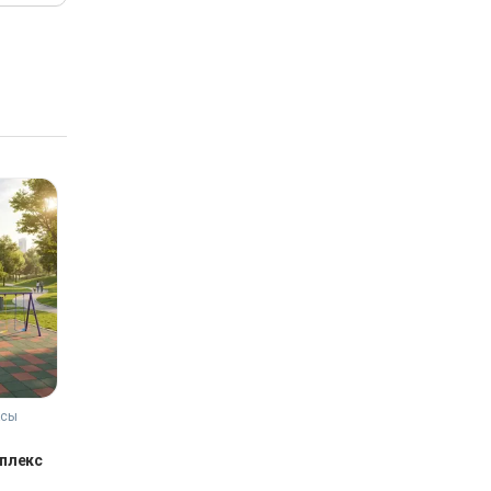
ксы
мплекс