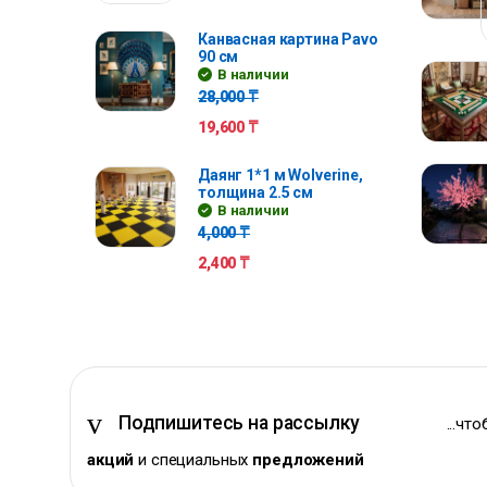
Канвасная картина Pavo
90 см
В наличии
28,000
₸
19,600
₸
Даянг 1*1 м Wolverine,
толщина 2.5 см
В наличии
4,000
₸
2,400
₸
Подпишитесь на рассылку
...чт
акций
и специальных
предложений