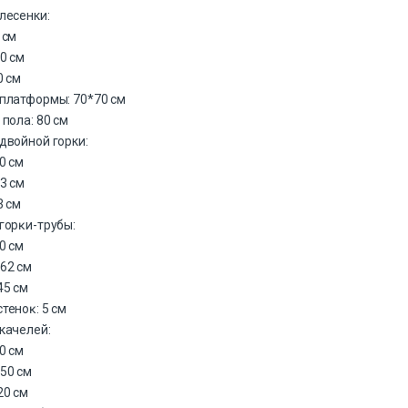
лесенки:
 см
0 см
0 см
платформы: 70*70 см
 пола: 80 см
двойной горки:
0 см
3 см
3 см
горĸи-трубы:
0 см
62 см
45 см
теноĸ: 5 см
качелей:
0 см
50 см
20 см