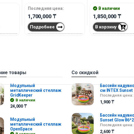
Последняя цена:
В наличии
1,700,000
₸
1,850,000
₸
Подробнее
В корзину
ние товары
Со скидкой
Модульный
Бассейн надувно
металлический стеллаж
см INTEX Sunset
GridKeeper
Последняя цена:
В наличии
1,900
₸
24,000
₸
Бассейн надувно
Модульный
Sunset Glow 86*
металлический стеллаж
Последняя цена:
OpenSpace
2,600
₸
В наличии