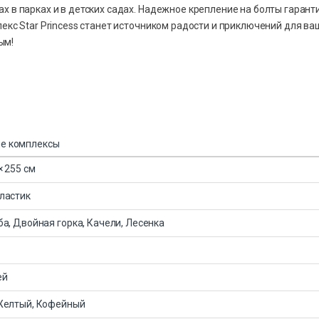
х в парках и в детских садах. Надежное крепление на болты гарант
екс Star Princess станет источником радости и приключений для ва
ым!
ые комплексы
× 255 см
ластик
ба, Двойная горка, Качели, Лесенка
ей
 Желтый, Кофейный