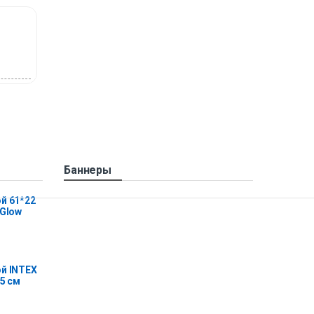
Баннеры
й 61*22
 Glow
й INTEX
25 см